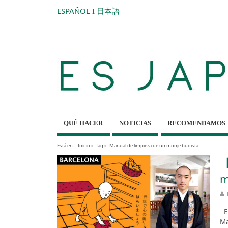
ESPAÑOL
I
日本語
QUÉ HACER
NOTICIAS
RECOMENDAMOS
Está en :
Inicio
»
Tag »
Manual de limpieza de un monje budista
【
m
Es
Ma