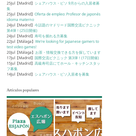
25Jul【Madrid】
シェアハウス・ピソ 9月からの入居者募
集
25Jul【Madrid】
Oferta de empleo: Profesor de japonés
idioma materno
24Jul【Madrid】
今話題のマドリード国際交流ピクニック
第4弾！(25日開催)
24Jul【Madrid】
寿司を握れる方募集
22Jul【Málaga】
We’re looking for Japanese gamers to
test video games!
20Jul【Málaga】
お茶・情報交換できる方を探しています
17Jul【Madrid】
国際交流ピクニック 第3弾！(17日開催)
15Jul【Madrid】
高級寿司店にてホール・キッチンスタッ
フ募集
14Jul【Madrid】
シェアハウス・ピソ入居者を募集
Artículos populares