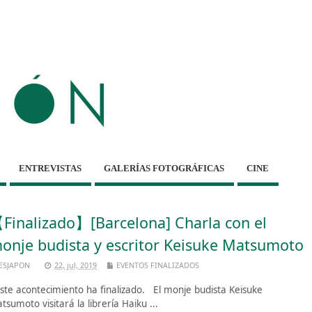
ENTREVISTAS
GALERÍAS FOTOGRÁFICAS
CINE
Finalizado】[Barcelona] Charla con el
onje budista y escritor Keisuke Matsumoto
ESJAPON
22, jul, 2019
EVENTOS FINALIZADOS
te acontecimiento ha finalizado. El monje budista Keisuke
tsumoto visitará la librería Haiku ...