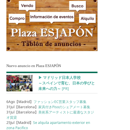
Nuevo anuncio en Plaza ESJAPÓN
▶︎ マドリッド日本人学校
～スペインで育む、日本の学びと
未来への力～
[PR]
6Ago【Madrid】
ファッションEC営業スタッフ募集
31Jul【Barcelona】
家具付きPisoのシェアメート募集
31Jul【Barcelona】
美術系アーティストに最適なスタジ
オ賃貸
25Jul【Madrid】
Se alquila apartamento exterior en
zona Pacifico