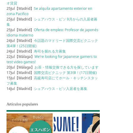
オ賃貸
25Jul【Madrid】
Se alquila apartamento exterior en
zona Pacifico
25Jul【Madrid】
シェアハウス・ピソ 9月からの入居者募
集
25Jul【Madrid】
Oferta de empleo: Profesor de japonés
idioma materno
24Jul【Madrid】
今話題のマドリード国際交流ピクニック
第4弾！(25日開催)
24Jul【Madrid】
寿司を握れる方募集
22Jul【Málaga】
We’re looking for Japanese gamers to
test video games!
20Jul【Málaga】
お茶・情報交換できる方を探しています
17Jul【Madrid】
国際交流ピクニック 第3弾！(17日開催)
15Jul【Madrid】
高級寿司店にてホール・キッチンスタッ
フ募集
14Jul【Madrid】
シェアハウス・ピソ入居者を募集
Artículos populares