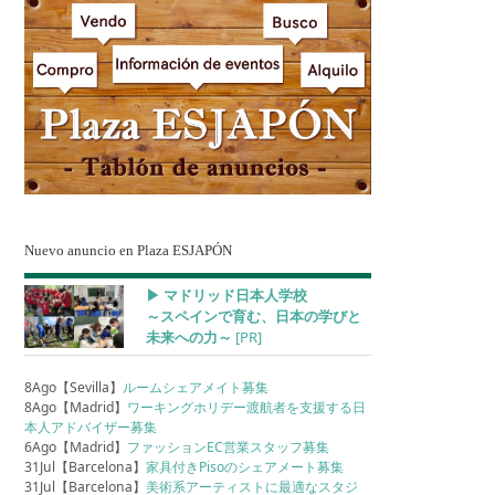
Nuevo anuncio en Plaza ESJAPÓN
▶︎ マドリッド日本人学校
～スペインで育む、日本の学びと
未来への力～
[PR]
8Ago【Sevilla】
ルームシェアメイト募集
8Ago【Madrid】
ワーキングホリデー渡航者を支援する日
本人アドバイザー募集
6Ago【Madrid】
ファッションEC営業スタッフ募集
31Jul【Barcelona】
家具付きPisoのシェアメート募集
31Jul【Barcelona】
美術系アーティストに最適なスタジ