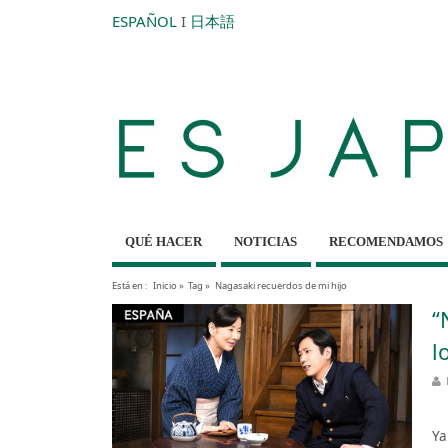
ESPAÑOL
I
日本語
QUÉ HACER
NOTICIAS
RECOMENDAMOS
Está en :
Inicio
»
Tag »
Nagasaki recuerdos de mi hijo
“
l
La
Ya