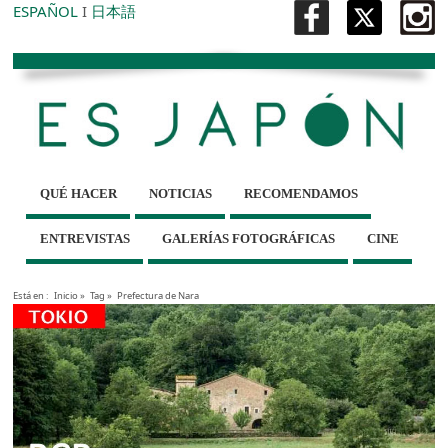
ESPAÑOL
I
日本語
QUÉ HACER
NOTICIAS
RECOMENDAMOS
ENTREVISTAS
GALERÍAS FOTOGRÁFICAS
CINE
Está en :
Inicio
»
Tag »
Prefectura de Nara