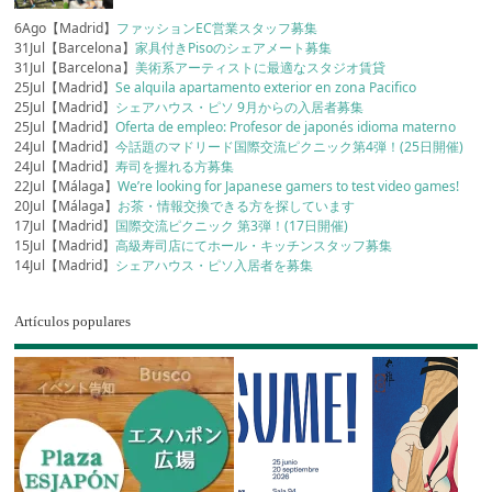
6Ago【Madrid】
ファッションEC営業スタッフ募集
31Jul【Barcelona】
家具付きPisoのシェアメート募集
31Jul【Barcelona】
美術系アーティストに最適なスタジオ賃貸
25Jul【Madrid】
Se alquila apartamento exterior en zona Pacifico
25Jul【Madrid】
シェアハウス・ピソ 9月からの入居者募集
25Jul【Madrid】
Oferta de empleo: Profesor de japonés idioma materno
24Jul【Madrid】
今話題のマドリード国際交流ピクニック第4弾！(25日開催)
24Jul【Madrid】
寿司を握れる方募集
22Jul【Málaga】
We’re looking for Japanese gamers to test video games!
20Jul【Málaga】
お茶・情報交換できる方を探しています
17Jul【Madrid】
国際交流ピクニック 第3弾！(17日開催)
15Jul【Madrid】
高級寿司店にてホール・キッチンスタッフ募集
14Jul【Madrid】
シェアハウス・ピソ入居者を募集
Artículos populares