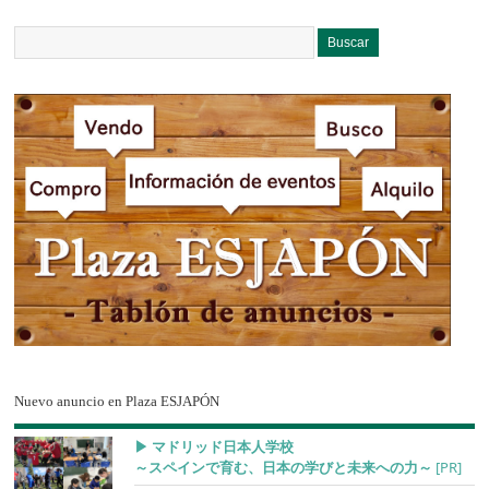
Nuevo anuncio en Plaza ESJAPÓN
▶︎ マドリッド日本人学校
～スペインで育む、日本の学びと未来への力～
[PR]