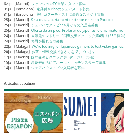
6Ago【Madrid】
ファッションEC営業スタッフ募集
31Jul【Barcelona】
家具付きPisoのシェアメート募集
31Jul【Barcelona】
美術系アーティストに最適なスタジオ賃貸
25Jul【Madrid】
Se alquila apartamento exterior en zona Pacifico
25Jul【Madrid】
シェアハウス・ピソ 9月からの入居者募集
25Jul【Madrid】
Oferta de empleo: Profesor de japonés idioma materno
24Jul【Madrid】
今話題のマドリード国際交流ピクニック第4弾！(25日開催)
24Jul【Madrid】
寿司を握れる方募集
22Jul【Málaga】
We’re looking for Japanese gamers to test video games!
20Jul【Málaga】
お茶・情報交換できる方を探しています
17Jul【Madrid】
国際交流ピクニック 第3弾！(17日開催)
15Jul【Madrid】
高級寿司店にてホール・キッチンスタッフ募集
14Jul【Madrid】
シェアハウス・ピソ入居者を募集
Artículos populares