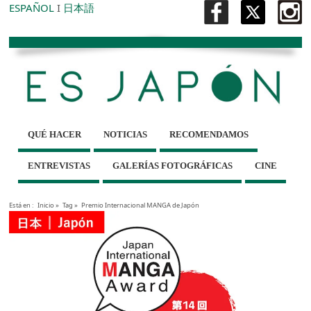
ESPAÑOL
I
日本語
QUÉ HACER
NOTICIAS
RECOMENDAMOS
ENTREVISTAS
GALERÍAS FOTOGRÁFICAS
CINE
Está en :
Inicio
»
Tag »
Premio Internacional MANGA de Japón