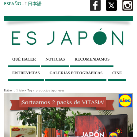
ESPAÑOL
I
日本語
QUÉ HACER
NOTICIAS
RECOMENDAMOS
ENTREVISTAS
GALERÍAS FOTOGRÁFICAS
CINE
Está en :
Inicio
»
Tag »
productos japoneses