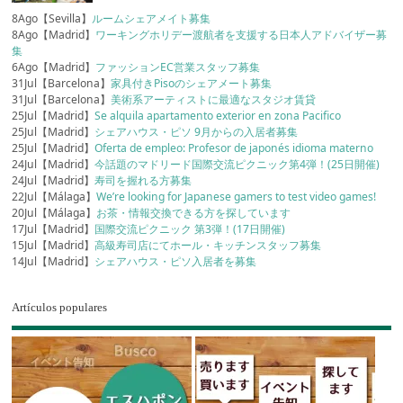
8Ago【Sevilla】
ルームシェアメイト募集
8Ago【Madrid】
ワーキングホリデー渡航者を支援する日本人アドバイザー募
集
6Ago【Madrid】
ファッションEC営業スタッフ募集
31Jul【Barcelona】
家具付きPisoのシェアメート募集
31Jul【Barcelona】
美術系アーティストに最適なスタジオ賃貸
25Jul【Madrid】
Se alquila apartamento exterior en zona Pacifico
25Jul【Madrid】
シェアハウス・ピソ 9月からの入居者募集
25Jul【Madrid】
Oferta de empleo: Profesor de japonés idioma materno
24Jul【Madrid】
今話題のマドリード国際交流ピクニック第4弾！(25日開催)
24Jul【Madrid】
寿司を握れる方募集
22Jul【Málaga】
We’re looking for Japanese gamers to test video games!
20Jul【Málaga】
お茶・情報交換できる方を探しています
17Jul【Madrid】
国際交流ピクニック 第3弾！(17日開催)
15Jul【Madrid】
高級寿司店にてホール・キッチンスタッフ募集
14Jul【Madrid】
シェアハウス・ピソ入居者を募集
Artículos populares