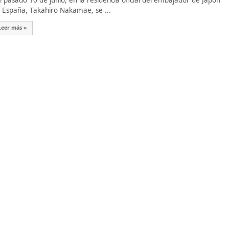
 pasado 10 de junio, en la residencia oficial del embajador de Japón
 España, Takahiro Nakamae, se ...
Leer más »