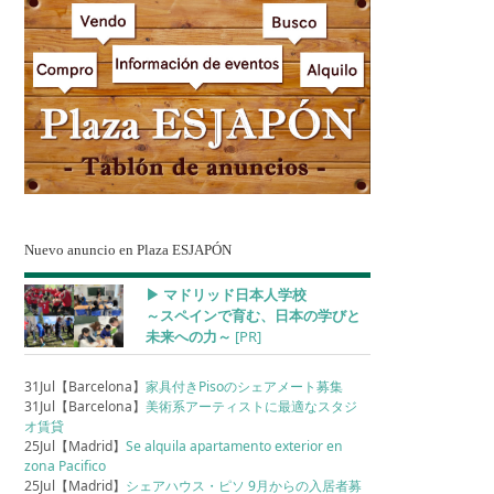
Nuevo anuncio en Plaza ESJAPÓN
▶︎ マドリッド日本人学校
～スペインで育む、日本の学びと
未来への力～
[PR]
31Jul【Barcelona】
家具付きPisoのシェアメート募集
31Jul【Barcelona】
美術系アーティストに最適なスタジ
オ賃貸
25Jul【Madrid】
Se alquila apartamento exterior en
zona Pacifico
25Jul【Madrid】
シェアハウス・ピソ 9月からの入居者募