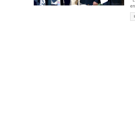
El
en