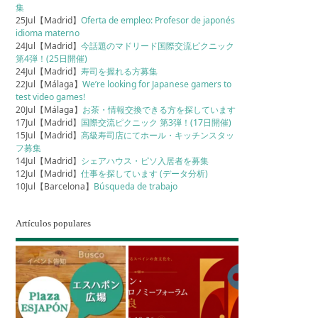
集
25Jul【Madrid】
Oferta de empleo: Profesor de japonés
idioma materno
24Jul【Madrid】
今話題のマドリード国際交流ピクニック
第4弾！(25日開催)
24Jul【Madrid】
寿司を握れる方募集
22Jul【Málaga】
We’re looking for Japanese gamers to
test video games!
20Jul【Málaga】
お茶・情報交換できる方を探しています
17Jul【Madrid】
国際交流ピクニック 第3弾！(17日開催)
15Jul【Madrid】
高級寿司店にてホール・キッチンスタッ
フ募集
14Jul【Madrid】
シェアハウス・ピソ入居者を募集
12Jul【Madrid】
仕事を探しています (データ分析)
10Jul【Barcelona】
Búsqueda de trabajo
Artículos populares