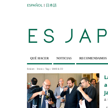
ESPAÑOL
I
日本語
QUÉ HACER
NOTICIAS
RECOMENDAMOS
Está en :
Inicio
»
Tag »
SAKE & CO
L
a
J