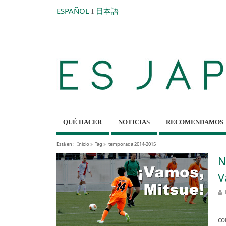
ESPAÑOL
I
日本語
QUÉ HACER
NOTICIAS
RECOMENDAMOS
Está en :
Inicio
»
Tag »
temporada 2014-2015
N
V
Co
co