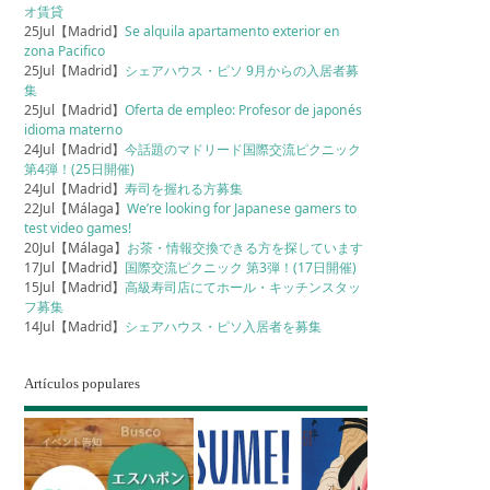
オ賃貸
25Jul【Madrid】
Se alquila apartamento exterior en
zona Pacifico
25Jul【Madrid】
シェアハウス・ピソ 9月からの入居者募
集
25Jul【Madrid】
Oferta de empleo: Profesor de japonés
idioma materno
24Jul【Madrid】
今話題のマドリード国際交流ピクニック
第4弾！(25日開催)
24Jul【Madrid】
寿司を握れる方募集
22Jul【Málaga】
We’re looking for Japanese gamers to
test video games!
20Jul【Málaga】
お茶・情報交換できる方を探しています
17Jul【Madrid】
国際交流ピクニック 第3弾！(17日開催)
15Jul【Madrid】
高級寿司店にてホール・キッチンスタッ
フ募集
14Jul【Madrid】
シェアハウス・ピソ入居者を募集
Artículos populares