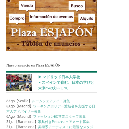
Nuevo anuncio en Plaza ESJAPÓN
▶︎ マドリッド日本人学校
～スペインで育む、日本の学びと
未来への力～
[PR]
8Ago【Sevilla】
ルームシェアメイト募集
8Ago【Madrid】
ワーキングホリデー渡航者を支援する日
本人アドバイザー募集
6Ago【Madrid】
ファッションEC営業スタッフ募集
31Jul【Barcelona】
家具付きPisoのシェアメート募集
31Jul【Barcelona】
美術系アーティストに最適なスタジ