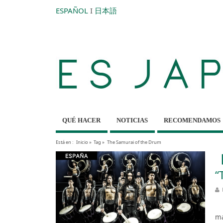
ESPAÑOL
I
日本語
QUÉ HACER
NOTICIAS
RECOMENDAMOS
Está en :
Inicio
»
Tag »
The Samurai of the Drum
【
“
Es
ma