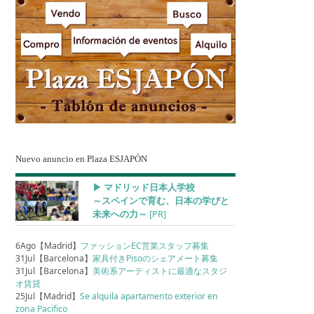
Nuevo anuncio en Plaza ESJAPÓN
▶︎ マドリッド日本人学校
～スペインで育む、日本の学びと
未来への力～
[PR]
6Ago【Madrid】
ファッションEC営業スタッフ募集
31Jul【Barcelona】
家具付きPisoのシェアメート募集
31Jul【Barcelona】
美術系アーティストに最適なスタジ
オ賃貸
25Jul【Madrid】
Se alquila apartamento exterior en
zona Pacifico