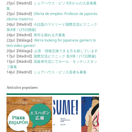
25Jul【Madrid】
シェアハウス・ピソ 9月からの入居者募
集
25Jul【Madrid】
Oferta de empleo: Profesor de japonés
idioma materno
24Jul【Madrid】
今話題のマドリード国際交流ピクニック
第4弾！(25日開催)
24Jul【Madrid】
寿司を握れる方募集
22Jul【Málaga】
We’re looking for Japanese gamers to
test video games!
20Jul【Málaga】
お茶・情報交換できる方を探しています
17Jul【Madrid】
国際交流ピクニック 第3弾！(17日開催)
15Jul【Madrid】
高級寿司店にてホール・キッチンスタッ
フ募集
14Jul【Madrid】
シェアハウス・ピソ入居者を募集
Artículos populares