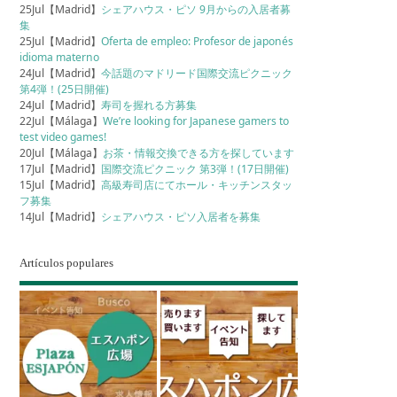
25Jul【Madrid】
シェアハウス・ピソ 9月からの入居者募
集
25Jul【Madrid】
Oferta de empleo: Profesor de japonés
idioma materno
24Jul【Madrid】
今話題のマドリード国際交流ピクニック
第4弾！(25日開催)
24Jul【Madrid】
寿司を握れる方募集
22Jul【Málaga】
We’re looking for Japanese gamers to
test video games!
20Jul【Málaga】
お茶・情報交換できる方を探しています
17Jul【Madrid】
国際交流ピクニック 第3弾！(17日開催)
15Jul【Madrid】
高級寿司店にてホール・キッチンスタッ
フ募集
14Jul【Madrid】
シェアハウス・ピソ入居者を募集
Artículos populares