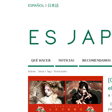
ESPAÑOL
I
日本語
QUÉ HACER
NOTICIAS
RECOMENDAMOS
Está en :
Inicio
»
Tag »
Tosha Suiho
[
e
De
pa