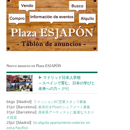
Nuevo anuncio en Plaza ESJAPÓN
▶︎ マドリッド日本人学校
～スペインで育む、日本の学びと
未来への力～
[PR]
6Ago【Madrid】
ファッションEC営業スタッフ募集
31Jul【Barcelona】
家具付きPisoのシェアメート募集
31Jul【Barcelona】
美術系アーティストに最適なスタジ
オ賃貸
25Jul【Madrid】
Se alquila apartamento exterior en
zona Pacifico