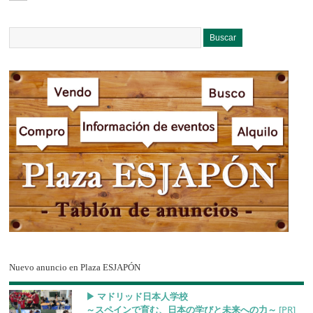
Nuevo anuncio en Plaza ESJAPÓN
▶︎ マドリッド日本人学校
～スペインで育む、日本の学びと未来への力～
[PR]