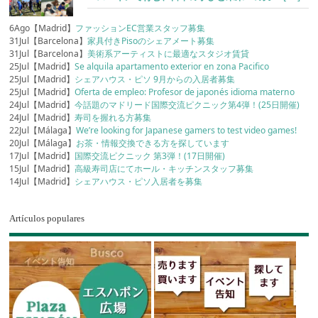
6Ago【Madrid】
ファッションEC営業スタッフ募集
31Jul【Barcelona】
家具付きPisoのシェアメート募集
31Jul【Barcelona】
美術系アーティストに最適なスタジオ賃貸
25Jul【Madrid】
Se alquila apartamento exterior en zona Pacifico
25Jul【Madrid】
シェアハウス・ピソ 9月からの入居者募集
25Jul【Madrid】
Oferta de empleo: Profesor de japonés idioma materno
24Jul【Madrid】
今話題のマドリード国際交流ピクニック第4弾！(25日開催)
24Jul【Madrid】
寿司を握れる方募集
22Jul【Málaga】
We’re looking for Japanese gamers to test video games!
20Jul【Málaga】
お茶・情報交換できる方を探しています
17Jul【Madrid】
国際交流ピクニック 第3弾！(17日開催)
15Jul【Madrid】
高級寿司店にてホール・キッチンスタッフ募集
14Jul【Madrid】
シェアハウス・ピソ入居者を募集
Artículos populares