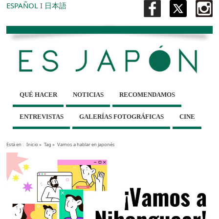
ESPAÑOL
I
日本語
QUÉ HACER
NOTICIAS
RECOMENDAMOS
ENTREVISTAS
GALERÍAS FOTOGRÁFICAS
CINE
Está en :
Inicio
»
Tag »
Vamos a hablar en japonés