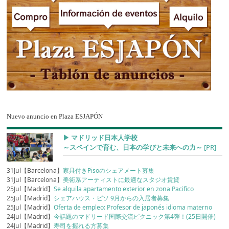
Nuevo anuncio en Plaza ESJAPÓN
▶︎ マドリッド日本人学校
～スペインで育む、日本の学びと未来への力～
[PR]
31Jul【Barcelona】
家具付きPisoのシェアメート募集
31Jul【Barcelona】
美術系アーティストに最適なスタジオ賃貸
25Jul【Madrid】
Se alquila apartamento exterior en zona Pacifico
25Jul【Madrid】
シェアハウス・ピソ 9月からの入居者募集
25Jul【Madrid】
Oferta de empleo: Profesor de japonés idioma materno
24Jul【Madrid】
今話題のマドリード国際交流ピクニック第4弾！(25日開催)
24Jul【Madrid】
寿司を握れる方募集