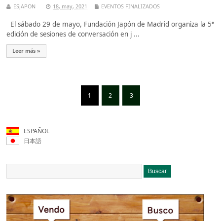
ESJAPON
18, may, 2021
EVENTOS FINALIZADOS
El sábado 29 de mayo, Fundación Japón de Madrid organiza la 5ª
edición de sesiones de conversación en j ...
Leer más »
1
2
3
ESPAÑOL
日本語