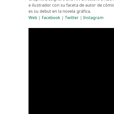
e ilustrador con su faceta de autor de cómic
es su debut en la novela gráfica.
Web
|
Facebook
|
Twitter
|
Instagram