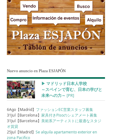
Nuevo anuncio en Plaza ESJAPÓN
▶︎ マドリッド日本人学校
～スペインで育む、日本の学びと
未来への力～
[PR]
6Ago【Madrid】
ファッションEC営業スタッフ募集
31Jul【Barcelona】
家具付きPisoのシェアメート募集
31Jul【Barcelona】
美術系アーティストに最適なスタジ
オ賃貸
25Jul【Madrid】
Se alquila apartamento exterior en
zona Pacifico