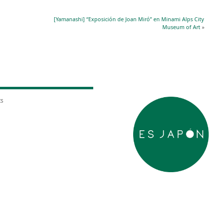
[Yamanashi] “Exposición de Joan Miró” en Minami Alps City
Museum of Art
»
ts