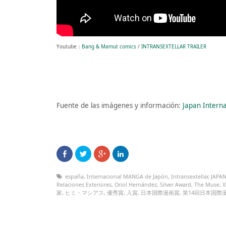
Youtube：
Bang & Mamut comics
/
INTRANSEXTELLAR TRAILER
Fuente de las imágenes y información:
Japan Intern
españa
,
Internacional MANGA de Japón
,
Intransextellar
,
JAPAN
Relaciones Exteriores
,
Oriol Hernández
,
Silver Award
,
The Muse
,
X
家
,
ヒミ・マシアス
,
優秀賞
,
入賞
,
日本国際漫画賞
,
第14回日本国際