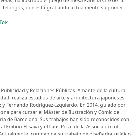
elas, ha ilustrado el juego de mesa Paris la Cité de la
ock Telongos, que está grabando actualmente su primer
kTok
n Publicidad y Relaciones Públicas. Amante de la cultura
idad, realiza estudios de arte y arquitectura japoneses
z y Fernando Rodríguez-Izquierdo. En 2014, guiado por
lona para cursar el Máster de Ilustración y Cómic de
eria de Barcelona. Sus trabajos han sido reconocidos con
l Edition Elisava y el Laus Prize de la Association of
 Actualmente, compagina su trabajo de diseñador gráfico