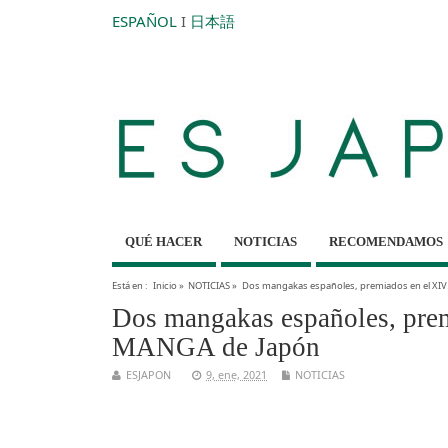
ESPAÑOL
I
日本語
QUÉ HACER
NOTICIAS
RECOMENDAMOS
Está en :
Inicio
»
NOTICIAS
»
Dos mangakas españoles, premiados en el XIV
Dos mangakas españoles, prem
MANGA de Japón
ESJAPON
9, ene, 2021
NOTICIAS