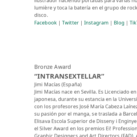
ilustrador haciendo portadas para varias nov
lumière y toca la batería en el grupo de r
disco.
Facebook
|
Twitter
|
Instagram
|
Blog
|
Ti
Bronze Award
“INTRANSEXTELLAR”
Jimi Macías (España)
Jimi Macías nace en Sevilla. Es Licenciado e
japonesa, durante su estancia en la Univers
con los profesores José María Cabeza Laíne
su pasión por el manga, se traslada a Barce
Elisava Escola Superior de Disseny i Enginy
el Silver Award en los premios Ei! Professiona
Graphic Designers and Art Directors (FAD).