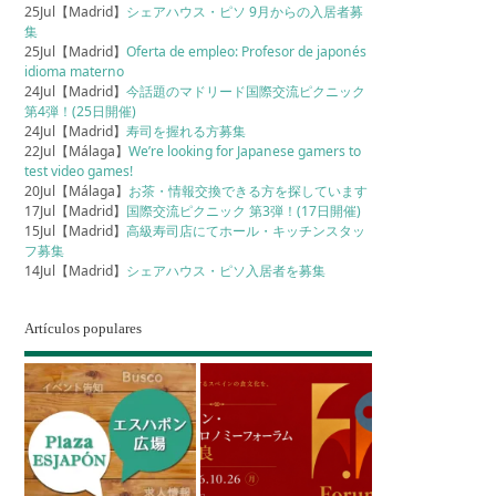
25Jul【Madrid】
シェアハウス・ピソ 9月からの入居者募
集
25Jul【Madrid】
Oferta de empleo: Profesor de japonés
idioma materno
24Jul【Madrid】
今話題のマドリード国際交流ピクニック
第4弾！(25日開催)
24Jul【Madrid】
寿司を握れる方募集
22Jul【Málaga】
We’re looking for Japanese gamers to
test video games!
20Jul【Málaga】
お茶・情報交換できる方を探しています
17Jul【Madrid】
国際交流ピクニック 第3弾！(17日開催)
15Jul【Madrid】
高級寿司店にてホール・キッチンスタッ
フ募集
14Jul【Madrid】
シェアハウス・ピソ入居者を募集
Artículos populares