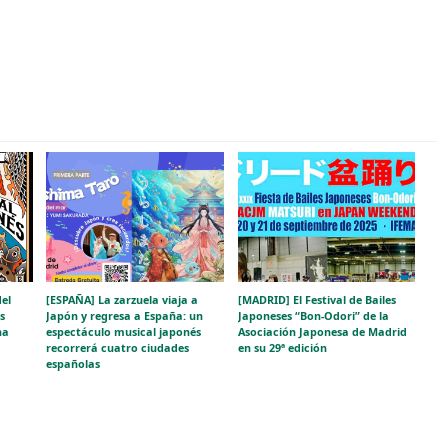
del
[ESPAÑA] La zarzuela viaja a
[MADRID] El Festival de Bailes
s
Japón y regresa a España: un
Japoneses “Bon-Odori” de la
na
espectáculo musical japonés
Asociación Japonesa de Madrid
recorrerá cuatro ciudades
en su 29ª edición
españolas