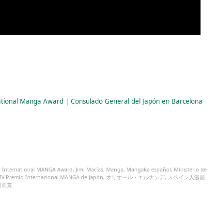
ational Manga Award
|
Consulado General del Japón en Barcelona
 International MANGA Award
,
Jimi Macías
,
Manga
,
Mangaka español
,
Ministerio de
IV Premio Internacional MANGA de Japón
,
オリオール・エルナンデ
,
スペイン人漫画
漫画賞