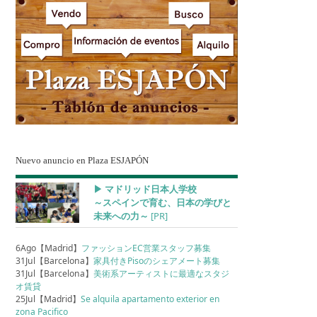
Nuevo anuncio en Plaza ESJAPÓN
▶︎ マドリッド日本人学校
～スペインで育む、日本の学びと
未来への力～
[PR]
6Ago【Madrid】
ファッションEC営業スタッフ募集
31Jul【Barcelona】
家具付きPisoのシェアメート募集
31Jul【Barcelona】
美術系アーティストに最適なスタジ
オ賃貸
25Jul【Madrid】
Se alquila apartamento exterior en
zona Pacifico