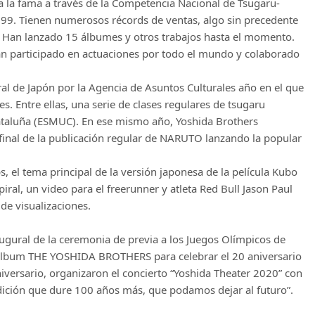
a la fama a través de la Competencia Nacional de Tsugaru-
99. Tienen numerosos récords de ventas, algo sin precedente
a. Han lanzado 15 álbumes y otros trabajos hasta el momento.
han participado en actuaciones por todo el mundo y colaborado
l de Japón por la Agencia de Asuntos Culturales año en el que
es. Entre ellas, una serie de clases regulares de tsugaru
ataluña (ESMUC). En ese mismo año, Yoshida Brothers
final de la publicación regular de NARUTO lanzando la popular
 el tema principal de la versión japonesa de la película Kubo
ral, un video para el freerunner y atleta Red Bull Jason Paul
de visualizaciones.
ugural de la ceremonia de previa a los Juegos Olímpicos de
l álbum THE YOSHIDA BROTHERS para celebrar el 20 aniversario
iversario, organizaron el concierto “Yoshida Theater 2020” con
dición que dure 100 años más, que podamos dejar al futuro”.