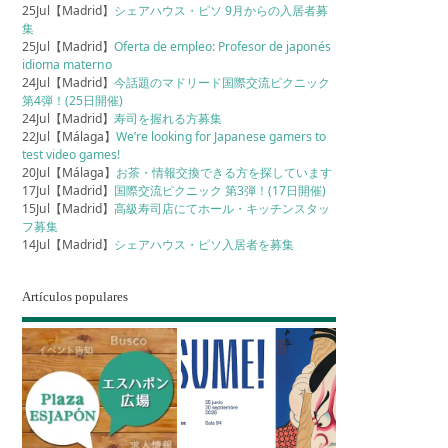
25Jul【Madrid】
シェアハウス・ピソ 9月からの入居者募
集
25Jul【Madrid】
Oferta de empleo: Profesor de japonés
idioma materno
24Jul【Madrid】
今話題のマドリード国際交流ピクニック
第4弾！(25日開催)
24Jul【Madrid】
寿司を握れる方募集
22Jul【Málaga】
We’re looking for Japanese gamers to
test video games!
20Jul【Málaga】
お茶・情報交換できる方を探しています
17Jul【Madrid】
国際交流ピクニック 第3弾！(17日開催)
15Jul【Madrid】
高級寿司店にてホール・キッチンスタッ
フ募集
14Jul【Madrid】
シェアハウス・ピソ入居者を募集
Artículos populares