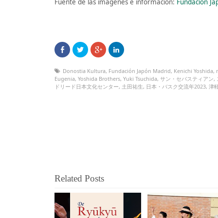
Fuente de las imágenes e información:
Fundación Ja
Donostia Kultura
,
Fundación Japón Madrid
,
Kenichi Yoshida
,
Eugenia
,
Yoshida Brothers
,
Yuki Tsuchida
,
サン・セバスティアン
,
ドリード日本文化センター
,
土田祐生
,
日本・バスク交流年2023
,
津
Related Posts