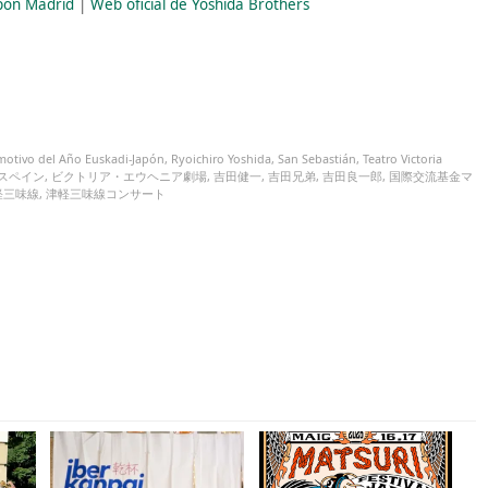
pón Madrid
|
Web oficial de Yoshida Brothers
motivo del Año Euskadi-Japón
,
Ryoichiro Yoshida
,
San Sebastián
,
Teatro Victoria
スペイン
,
ビクトリア・エウヘニア劇場
,
吉田健一
,
吉田兄弟
,
吉田良一郎
,
国際交流基金マ
軽三味線
,
津軽三味線コンサート