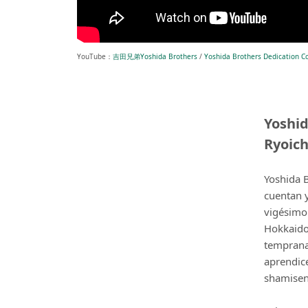
YouTube：
吉田兄弟Yoshida Brothers
/
Yoshida Brothers Dedication Co
Yoshid
Ryoich
Yoshida B
cuentan y
vigésimo 
Hokkaido
temprana
aprendice
shamisen