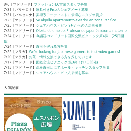
8/6【マドリード】
ファッションEC営業スタッフ募集
7/31【バルセロナ】
家具付きPisoのシェアメート募集
7/31【バルセロナ】
美術系アーティストに最適なスタジオ賃貸
7/25【マドリード】
Se alquila apartamento exterior en zona Pacifico
7/25【マドリード】
シェアハウス・ピソ 9月からの入居者募集
7/25【マドリード】
Oferta de empleo: Profesor de japonés idioma materno
7/24【マドリード】
今話題のマドリード国際交流ピクニック第4弾！(25日開
催)
7/24【マドリード】
寿司を握れる方募集
7/22【マラガ】
We’re looking for Japanese gamers to test video games!
7/20【マラガ】
お茶・情報交換できる方を探しています
7/17【マドリード】
国際交流ピクニック 第3弾！(17日開催)
7/15【マドリード】
高級寿司店にてホール・キッチンスタッフ募集
7/14【マドリード】
シェアハウス・ピソ入居者を募集
人気記事