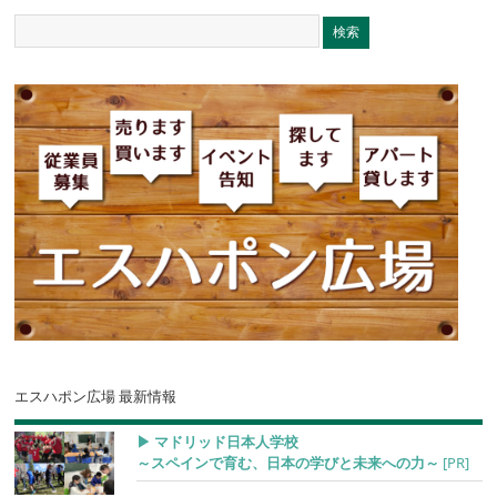
エスハポン広場 最新情報
▶︎ マドリッド日本人学校
～スペインで育む、日本の学びと未来への力～
[PR]