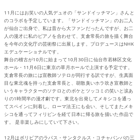
11月にはお笑いの人気デュオの「サンドイッチマン」さんと
のコラボを予定しています。「サンドイッチマン」のお二人
が仙台ご出身で、私は昔から大ファンだったんですが、お二
人の漫才に私のピアノを合わせて、支倉常長の旅を描く舞台
を今年の文化庁の芸術祭に出展します。プロデュースはNHK
エデュケーショナルです。
舞台の稽古が10月に始まって10月30日に仙台市若林区文化
ホール・11月6日に東京の草月ホールで上演する予定です。
支倉常長の旅には宣教師ソテロが同行する訳ですが、生真面
目な東北魂を持った支倉常長と、胡散臭いホラ吹き宣教師と
いうキャラクターのソテロとのボケとツッコミの笑いと涙あ
りの1時間半の漫才劇です。東北を出発してメキシコを通っ
てスペインに到着し、ローマ法王にも会い、そしてまたメキ
シコを通ってフィリピンを経て日本に帰る旅を描いた作品で
す。 是非楽しみにしていて下さい。
12月はボリビアのラパス・サンタクルス・コチャバンバの三