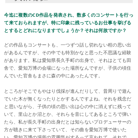
今迄に複数のCD作品を発表され、数多くのコンサートを行っ
て来ておられますが、特に印象に残っているお仕事を挙げる
とするとどれになりますでしょうか？それは何故ですか？
どの作品もコンサートも、一つずつ話し切れない程の思い出
があるんですが、その中でも特別かなと思った不思議な経験
があります。私は愛知県長久手町の出身で、それはとても田
舎で、愛知万博の会場になった場所なんですが、子供の頃住
んでいた官舎もまさに森の中にあったんです。
ところがそこでもやはり伐採が進んだりして、昔周りで遊ん
でいた木が無くなったりとかするんですよね。それを残念だ
と思いながら、子供の頃の思い出は心の中に消えずに残って
いて、里山とか沼とか、それらを音にしてあるところで弾い
たら、私が長久手町の出身だとは知らないプロデューサーの
方が聴きに来て下さっていて、その曲を愛知万博で使いた
い、愛知万博の場所の雰囲気がするって言われて、それで