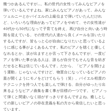
幾つかあるんですが…。私の世代の女性ってみんなピアノを
弾いているんですよね。家にみんなピアノがあって。みんな
ツェルニーとかバイエルの上級位まで弾いていたんだけれ
ど、いろいろな理由があってピアノをやめて、その女性達が
40代から50代になって子育てを終え、再び自分と向いあう時
期を迎えている。その世代の人達から良くメールを頂いたり
するんですが、皆もっと心が自由になりたいと思っているよ
うに感じる事がよくあるんです。私のピアノを聴くと優しく
なれるとか、涙が出ますとか言って下さるんですが、一度ピ
アノを弾いた事がある人は、誰もが自分でもそんな音を紡ぎ
だせると私は信じているんです。だから、「ピアノを開けよ
う運動」じゃないんですけど、物置台になっているピアノの
蓋が開くようにモノをどけてもらう（笑）。バイエル程度の
テクニックを持つ人でも楽しんで弾ける、自分がゆったり出
来るようなピアノ曲集を書く事が目標の一つです。 ピアノっ
て弾くと間違いなく頭がすっきりするんですよね。癒しとし
ての新しいピアノの存在意義を私の方から発信したいと思っ
ています。