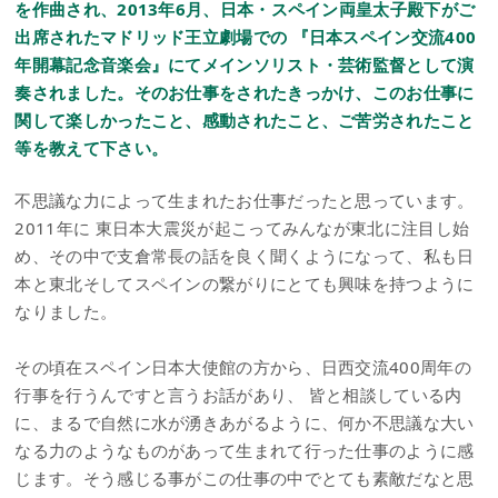
を作曲され、2013年6月、日本・スペイン両皇太子殿下がご
出席されたマドリッド王立劇場での 『日本スペイン交流400
年開幕記念音楽会』にてメインソリスト・芸術監督として演
奏されました。そのお仕事をされたきっかけ、このお仕事に
関して楽しかったこと、感動されたこと、ご苦労されたこと
等を教えて下さい。
不思議な力によって生まれたお仕事だったと思っています。
2011年に 東日本大震災が起こってみんなが東北に注目し始
め、その中で支倉常長の話を良く聞くようになって、私も日
本と東北そしてスペインの繋がりにとても興味を持つように
なりました。
その頃在スペイン日本大使館の方から、日西交流400周年の
行事を行うんですと言うお話があり、 皆と相談している内
に、まるで自然に水が湧きあがるように、何か不思議な大い
なる力のようなものがあって生まれて行った仕事のように感
じます。そう感じる事がこの仕事の中でとても素敵だなと思