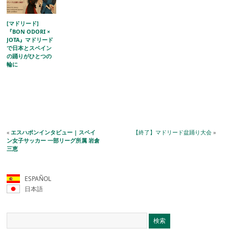
[マドリード]
『BON ODORI ×
JOTA』マドリード
で日本とスペイン
の踊りがひとつの
輪に
«
エスハポンインタビュー | スペイ
【終了】マドリード盆踊り大会
»
ン女子サッカー 一部リーグ所属 岩倉
三恵
ESPAÑOL
日本語