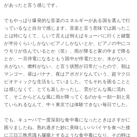
があったと言う感じです。
でもやっぱり爆発的な音楽のエネルギーがある国を選んで行
っているなと自分で感じます。音楽と言う意味では困ったこ
とは特になくて、しいて言えば例えばキューバに行くと鍵盤
が半分くらいしかないピアノしかないとか、ピアノの中にコ
ウモリが住んでいるとか（笑）、雨が降ると家の中まで降る
とか、一旦停電になるともう国中が停電だとか。水がない、
火がない、燃料がない、と言う状態が日常だったので、朝は
マンゴー、昼はバナナ、夜はアボガドなんていう、超マクロ
ビオティックな生活をしていました。でもそれを困ることと
は感じなくて、とても楽しかったし、雲がどんな風に流れ
て、そこからどんな風に雨が降ってくるのかを一刻一刻と見
ていられるなんて、中々東京では体験できない毎日でした。
でも、キューバで一度深刻な食中毒になったときはさすがに
困りましたね。熟れ過ぎた妙に美味しいパパイヤを食べた後
に三日三晩意識も朦朧とするような食中毒になり、その時は