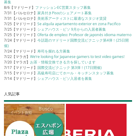
募集
8/6【マドリード】
ファッションEC営業スタッフ募集
7/31【バルセロナ】
家具付きPisoのシェアメート募集
7/31【バルセロナ】
美術系アーティストに最適なスタジオ賃貸
7/25【マドリード】
Se alquila apartamento exterior en zona Pacifico
7/25【マドリード】
シェアハウス・ピソ 9月からの入居者募集
7/25【マドリード】
Oferta de empleo: Profesor de japonés idioma materno
7/24【マドリード】
今話題のマドリード国際交流ピクニック第4弾！(25日開
催)
7/24【マドリード】
寿司を握れる方募集
7/22【マラガ】
We’re looking for Japanese gamers to test video games!
7/20【マラガ】
お茶・情報交換できる方を探しています
7/17【マドリード】
国際交流ピクニック 第3弾！(17日開催)
7/15【マドリード】
高級寿司店にてホール・キッチンスタッフ募集
7/14【マドリード】
シェアハウス・ピソ入居者を募集
人気記事