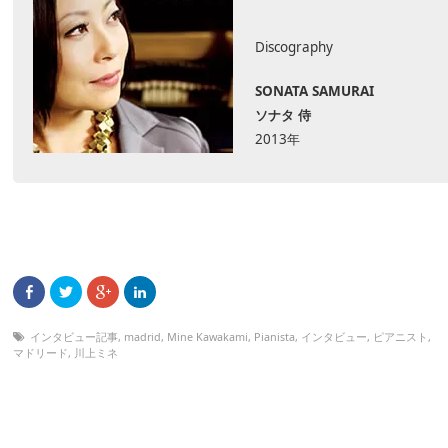
Discography
SONATA SAMURAI
ソナタ 侍
2013年
インタビュー記事
,
madrid
,
Mine Kawakami
,
Pianista
,
インタビュー
,
ピアニスト
,
マドリード
,
川上ミネ