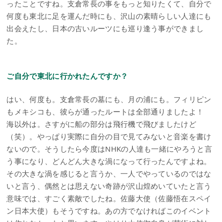
ったことですね。支倉常長の事をもっと知りたくて、自分で
何度も東北に足を運んだ時にも、沢山の素晴らしい人達にも
出会えたし、日本の古いルーツにも巡り逢う事ができまし
た。
ご自分で東北に行かれたんですか？
はい、何度も。支倉常長の墓にも、月の浦にも。フィリピン
もメキシコも、彼らが通ったルートは全部通りましたよ！
海以外は。さすがに船の部分は飛行機で飛びましたけど
（笑）。やっぱり実際に自分の目で見てみないと音楽を書け
ないので。そうしたら今度はNHKの人達も一緒にやろうと言
う事になり、どんどん大きな渦になって行ったんですよね。
その大きな渦を感じると言うか、一人でやっているのではな
いと言う、偶然とは思えない奇跡が沢山煌めいていたと言う
意味では、すごく素敵でしたね。佐藤大使（佐藤悟在スペイ
ン日本大使）もそうですね。あの方でなければこのイベント