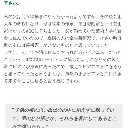
下さい。
私の父は元々絵描きになりたかったようですが、その後芸術
大学の教授になり、母は絵本の作家、弟は彫刻家という芸術
家ばかりの家庭に育ちました。父が勤めていた芸術大学の官
舎に住んでいたので、近隣の人は全員芸術家で、小さい時は
世の中には芸術家しかいないものだと思っていました
（笑）。そしてお隣に住んでおられた方がピアニストだった
ことから、3歳の頃からピアノに親しむようになりその後も
常にピアノが身近にあったので、敢えてピアニストになろう
と思ってなったと言うよりは、自然のままピアノと共に生き
て来て今ここに居ると言う感じですね。
” 子供の頃の思い出は心の中に消えずに残ってい
て、里山とか沼とか、それらを音にしてあるとこ
ろで弾いたら… “