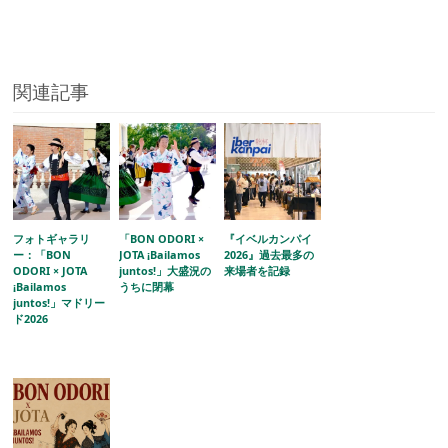
関連記事
フォトギャラリ
「BON ODORI ×
『イベルカンパイ
ー：「BON
JOTA ¡Bailamos
2026』過去最多の
ODORI × JOTA
juntos!」大盛況の
来場者を記録
¡Bailamos
うちに閉幕
juntos!」マドリー
ド2026