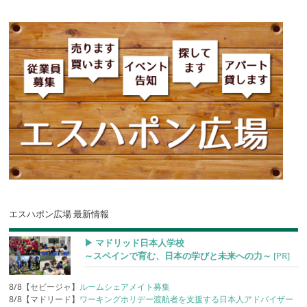
エスハポン広場 最新情報
▶︎ マドリッド日本人学校
～スペインで育む、日本の学びと未来への力～
[PR]
8/8【セビージャ】
ルームシェアメイト募集
8/8【マドリード】
ワーキングホリデー渡航者を支援する日本人アドバイザー