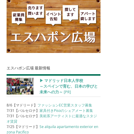
エスハポン広場 最新情報
▶︎ マドリッド日本人学校
～スペインで育む、日本の学びと
未来への力～
[PR]
8/6【マドリード】
ファッションEC営業スタッフ募集
7/31【バルセロナ】
家具付きPisoのシェアメート募集
7/31【バルセロナ】
美術系アーティストに最適なスタジ
オ賃貸
7/25【マドリード】
Se alquila apartamento exterior en
zona Pacifico