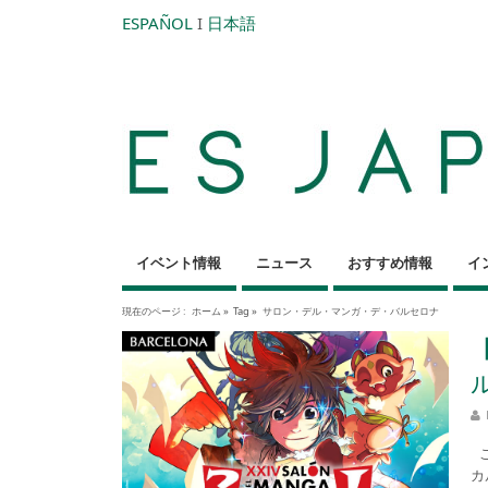
ESPAÑOL
I
日本語
イベント情報
ニュース
おすすめ情報
イ
現在のページ :
ホーム
»
Tag »
サロン・デル・マンガ・デ・バルセロナ
こ
カ