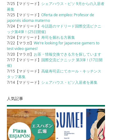
7/25【マドリード】
シェアハウス・ピソ 9月からの入居者
募集
7/25【マドリード】
Oferta de empleo: Profesor de
japonés idioma materno
7/24【マドリード】
今話題のマドリード国際交流ピクニ
ック第4弾！(25日開催)
7/24【マドリード】
寿司を握れる方募集
7/22【マラガ】
We’re looking for Japanese gamers to
test video games!
7/20【マラガ】
お茶・情報交換できる方を探しています
7/17【マドリード】
国際交流ピクニック 第3弾！(17日開
催)
7/15【マドリード】
高級寿司店にてホール・キッチンス
タッフ募集
7/14【マドリード】
シェアハウス・ピソ入居者を募集
人気記事