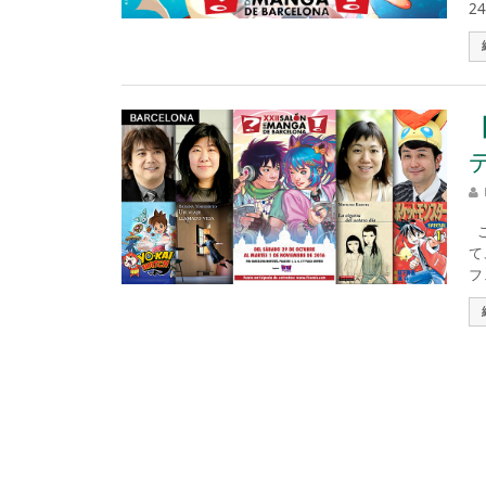
24
こ
て
フ