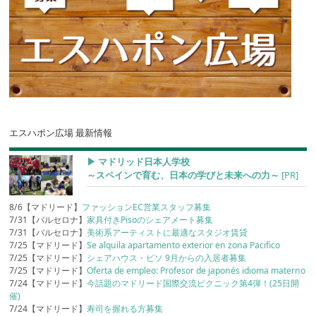
エスハポン広場 最新情報
▶︎ マドリッド日本人学校
～スペインで育む、日本の学びと未来への力～
[PR]
8/6【マドリード】
ファッションEC営業スタッフ募集
7/31【バルセロナ】
家具付きPisoのシェアメート募集
7/31【バルセロナ】
美術系アーティストに最適なスタジオ賃貸
7/25【マドリード】
Se alquila apartamento exterior en zona Pacifico
7/25【マドリード】
シェアハウス・ピソ 9月からの入居者募集
7/25【マドリード】
Oferta de empleo: Profesor de japonés idioma materno
7/24【マドリード】
今話題のマドリード国際交流ピクニック第4弾！(25日開
催)
7/24【マドリード】
寿司を握れる方募集