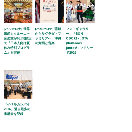
[バルセロナ] 世界
[バルセロナ] 琉球
フォトギャラリ
遺産カタルーニャ
からサグラダ・フ
ー：「BON
音楽堂が6日間限定
ァミリアへ：沖縄
ODORI × JOTA
で『日本人向け夏
の舞踊と音楽
¡Bailamos
休み特別プログラ
juntos!」マドリー
ム』を実施
ド2026
『イベルカンパイ
2026』過去最多の
来場者を記録