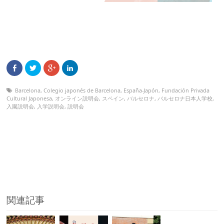
Barcelona
,
Colegio japonés de Barcelona
,
España-Japón
,
Fundación Privada
Cultural Japonesa
,
オンライン説明会
,
スペイン
,
バルセロナ
,
バルセロナ日本人学校
,
入園説明会
,
入学説明会
,
説明会
関連記事