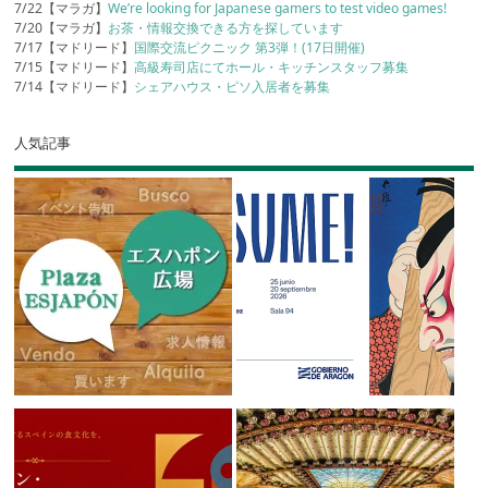
7/22【マラガ】
We’re looking for Japanese gamers to test video games!
7/20【マラガ】
お茶・情報交換できる方を探しています
7/17【マドリード】
国際交流ピクニック 第3弾！(17日開催)
7/15【マドリード】
高級寿司店にてホール・キッチンスタッフ募集
7/14【マドリード】
シェアハウス・ピソ入居者を募集
人気記事