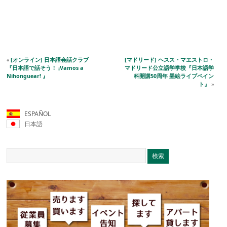
«
[オンライン] 日本語会話クラブ
[マドリード] ヘスス・マエストロ・
『日本語で話そう！ ¡Vamos a
マドリード公立語学学校『日本語学
Nihonguear! 』
科開講50周年 墨絵ライブペイン
ト』
»
ESPAÑOL
日本語