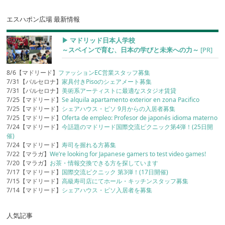
エスハポン広場 最新情報
▶︎ マドリッド日本人学校
～スペインで育む、日本の学びと未来への力～
[PR]
8/6【マドリード】
ファッションEC営業スタッフ募集
7/31【バルセロナ】
家具付きPisoのシェアメート募集
7/31【バルセロナ】
美術系アーティストに最適なスタジオ賃貸
7/25【マドリード】
Se alquila apartamento exterior en zona Pacifico
7/25【マドリード】
シェアハウス・ピソ 9月からの入居者募集
7/25【マドリード】
Oferta de empleo: Profesor de japonés idioma materno
7/24【マドリード】
今話題のマドリード国際交流ピクニック第4弾！(25日開
催)
7/24【マドリード】
寿司を握れる方募集
7/22【マラガ】
We’re looking for Japanese gamers to test video games!
7/20【マラガ】
お茶・情報交換できる方を探しています
7/17【マドリード】
国際交流ピクニック 第3弾！(17日開催)
7/15【マドリード】
高級寿司店にてホール・キッチンスタッフ募集
7/14【マドリード】
シェアハウス・ピソ入居者を募集
人気記事