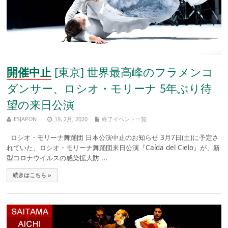
開催中止
[東京] 世界最高峰のフラメンコ
ダンサー、ロシオ・モリーナ 5年ぶり待
望の来日公演
ESJAPON
19, 2月, 2020
終了イベント一覧
ロシオ・モリーナ舞踊団 日本公演中止のお知らせ 3月7日(土)に予定さ
れていた、ロシオ・モリーナ舞踊団来日公演『Caída del Cielo』が、新
型コロナウイルスの感染拡大防 ...
続きはこちら »