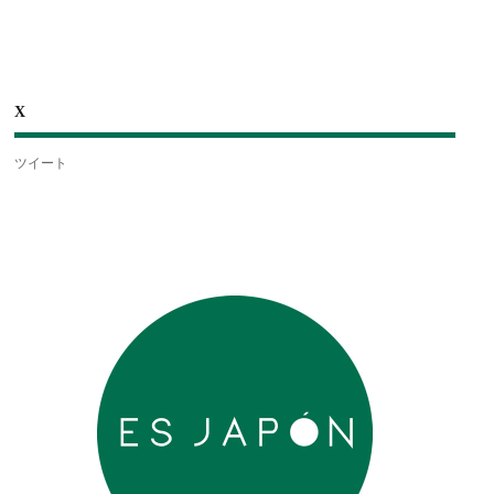
X
ツイート