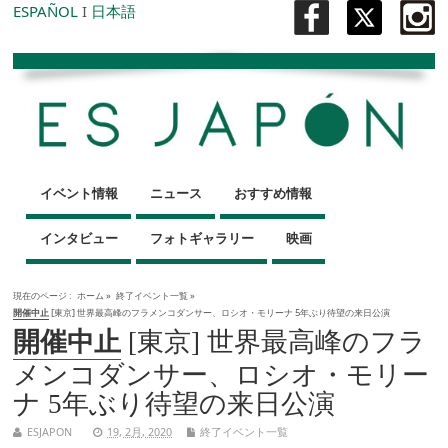
ESPAÑOL
I
日本語
イベント情報
ニュース
おすすめ情報
インタビュー
フォトギャラリー
映画
現在のページ :
ホーム
»
終了イベント一覧
»
開催中止
[東京] 世界最高峰のフラメンコダンサー、ロシオ・モリーナ 5年ぶり待望の来日公演
開催中止
[東京] 世界最高峰のフラ
メンコダンサー、ロシオ・モリー
ナ 5年ぶり待望の来日公演
ESJAPON
19, 2月, 2020
終了イベント一覧