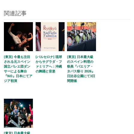
関連記事
[東京] 今最も注目
[バルセロナ] 琉球
[東京] 日本最大級
される元スペイン
からサグラダ・フ
のスペイン料理の
国立バレエ団ダン
ァミリアへ：沖縄
祭典『パエリア・
サーによる舞台
の舞踊と音楽
タパス祭り 2026』
『NO』日本にてア
日比谷公園にて3日
ジア初演
間開催
[東京] 日本最大級