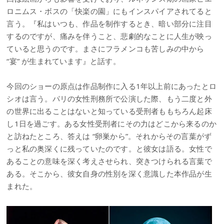
ロニムス・ボスの「快楽の園」にもインスパイアされてると
言う。『私はいつも、作品を制作するとき、暗い部分に注目
するのですが、痛みを伴うこと、悲劇的なことに人生が映っ
ていると思うのです。まさにフラメンコも苦しみの中から
“宴” が生まれています』と話す。
今回のショーの原点は作品制作に入る1年以上前にあったとロ
シオは言う。パリの女性刑務所で公演した際、もう二度と外
の世界に出ることはないと知っている受刑者ももちろん起床
し1日を過ごす。ある女性受刑者にその力はどこから来るのか
と訪ねたところ、答えは “卵巣から”。それからその言葉がず
っと私の奥深くに残っていたのです。と彼女は語る。女性で
あることの意味を深く考えさせられ、突きつけられる言葉で
ある。そこから、彼女自身の性別を深く意識した本作品が生
まれた。