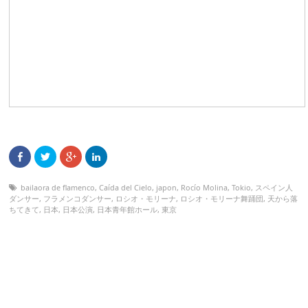
bailaora de flamenco
,
Caída del Cielo
,
japon
,
Rocío Molina
,
Tokio
,
スペイン人
ダンサー
,
フラメンコダンサー
,
ロシオ・モリーナ
,
ロシオ・モリーナ舞踊団
,
天から落
ちてきて
,
日本
,
日本公演
,
日本青年館ホール
,
東京