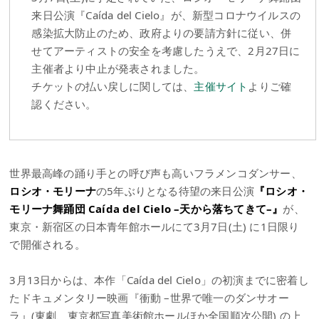
来日公演『Caída del Cielo』が、新型コロナウイルスの
感染拡大防止のため、政府よりの要請方針に従い、併
せてアーティストの安全を考慮したうえで、2月27日に
主催者より中止が発表されました。
チケットの払い戻しに関しては、
主催サイト
よりご確
認ください。
世界最高峰の踊り手との呼び声も高いフラメンコダンサー、
ロシオ・モリーナ
の5年ぶりとなる待望の来日公演
『ロシオ・
モリーナ舞踊団 Caída del Cielo –天から落ちてきて–』
が、
東京・新宿区の日本青年館ホールにて3月7日(土) に1日限り
で開催される。
3月13日からは、本作「Caída del Cielo」の初演までに密着し
たドキュメンタリー映画『衝動 –世界で唯一のダンサオー
ラ』(東劇、東京都写真美術館ホールほか全国順次公開) の上