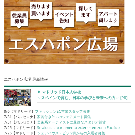
エスハポン広場 最新情報
▶︎ マドリッド日本人学校
～スペインで育む、日本の学びと未来への力～
[PR]
8/6【マドリード】
ファッションEC営業スタッフ募集
7/31【バルセロナ】
家具付きPisoのシェアメート募集
7/31【バルセロナ】
美術系アーティストに最適なスタジオ賃貸
7/25【マドリード】
Se alquila apartamento exterior en zona Pacifico
7/25【マドリード】
シェアハウス・ピソ 9月からの入居者募集