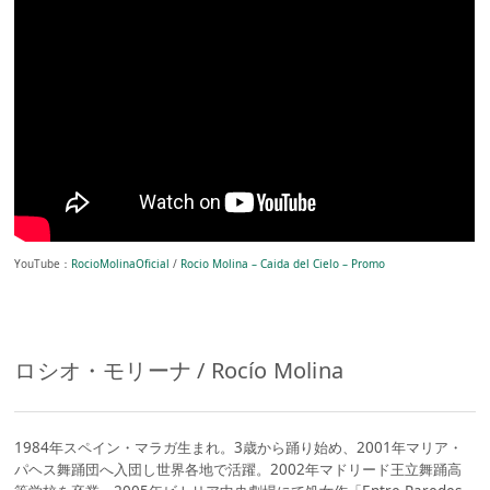
YouTube：
RocioMolinaOficial
/
Rocio Molina – Caida del Cielo – Promo
ロシオ・モリーナ / Rocío Molina
1984年スペイン・マラガ生まれ。3歳から踊り始め、2001年マリア・
パヘス舞踊団へ入団し世界各地で活躍。2002年マドリード王立舞踊高