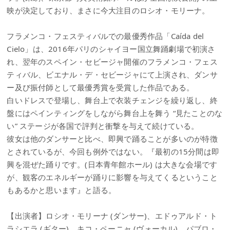
映が決定しており、まさに今大注目のロシオ・モリーナ。
フラメンコ・フェスティバルでの最優秀作品「Caída del
Cielo」は、2016年パリのシャイヨー国立舞踊劇場で初演さ
れ、翌年のスペイン・セビージャ開催のフラメンコ・フェス
ティバル、ビエナル・デ・セビージャにて上演され、ダンサ
ー及び振付師として最優秀賞を受賞した作品である。
白いドレスで登場し、舞台上で衣装チェンジを繰り返し、終
盤にはペインティングをしながら舞台上を舞う “見たことのな
い” ステージが各国で評判と衝撃を与えて続けている。
彼女は他のダンサーと比べ、即興で踊ることが多いのが特徴
とされているが、今回も例外ではない。『最初の15分間は即
興を混ぜた踊りです。(日本青年館ホール) は大きな会場です
が、観客のエネルギーが踊りに影響を与えてくるということ
もあるかと思います』と語る。
【出演者】ロシオ・モリーナ (ダンサー)、エドゥアルド・ト
ラシエラ (ギター)、キコ・ペーニャ (ヴォーカル)、パブロ・