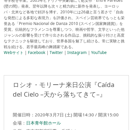
等学校を卒業。2005年ビトリア中央劇場にて処女作「Entre Paredes
(壁の間)」発表。翌年以降も次々と精力的に新作を発表し、ヨーロッ
パ・北米など各地で好評を博す。2010年には26歳と言う若さで「自由
な発想による多彩な表現力」を評価され、スペイン芸術界でもっとも栄
誉ある「Premio Nacional de Danza 2010 (スペイン国家舞踊賞)」を
受賞。伝統的なフラメンコを尊重しつつ、映画や哲学、文学といった他
ジャンルの影響を受けて作り出される作品は、挑戦的な振り付けと高度
なテクニックを駆使しており、世界各国を魅了し続ける。常に実験と挑
戦を続ける、若手最高峰の舞踊家である。
Webサイト
|
Facebook
|
Twitter
|
Instagram
|
YouTube
ロシオ・モリーナ来日公演『Caída
del Cielo –天から落ちてきて–』
開催日時：2020年3月7日 (土) 開場14:30 / 開演15:00
会場：
日本青年館ホール