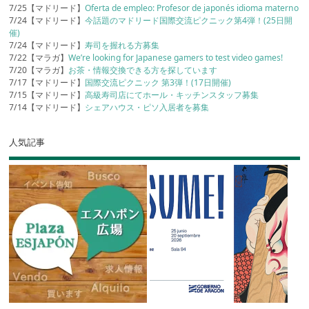
7/25【マドリード】
Oferta de empleo: Profesor de japonés idioma materno
7/24【マドリード】
今話題のマドリード国際交流ピクニック第4弾！(25日開
催)
7/24【マドリード】
寿司を握れる方募集
7/22【マラガ】
We’re looking for Japanese gamers to test video games!
7/20【マラガ】
お茶・情報交換できる方を探しています
7/17【マドリード】
国際交流ピクニック 第3弾！(17日開催)
7/15【マドリード】
高級寿司店にてホール・キッチンスタッフ募集
7/14【マドリード】
シェアハウス・ピソ入居者を募集
人気記事