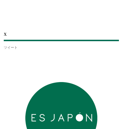
X
ツイート