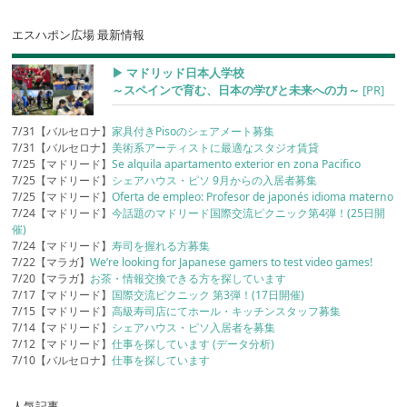
エスハポン広場 最新情報
▶︎ マドリッド日本人学校
～スペインで育む、日本の学びと未来への力～
[PR]
7/31【バルセロナ】
家具付きPisoのシェアメート募集
7/31【バルセロナ】
美術系アーティストに最適なスタジオ賃貸
7/25【マドリード】
Se alquila apartamento exterior en zona Pacifico
7/25【マドリード】
シェアハウス・ピソ 9月からの入居者募集
7/25【マドリード】
Oferta de empleo: Profesor de japonés idioma materno
7/24【マドリード】
今話題のマドリード国際交流ピクニック第4弾！(25日開
催)
7/24【マドリード】
寿司を握れる方募集
7/22【マラガ】
We’re looking for Japanese gamers to test video games!
7/20【マラガ】
お茶・情報交換できる方を探しています
7/17【マドリード】
国際交流ピクニック 第3弾！(17日開催)
7/15【マドリード】
高級寿司店にてホール・キッチンスタッフ募集
7/14【マドリード】
シェアハウス・ピソ入居者を募集
7/12【マドリード】
仕事を探しています (データ分析)
7/10【バルセロナ】
仕事を探しています
人気記事