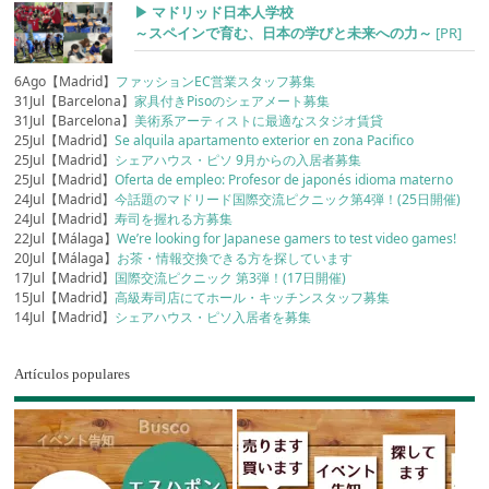
▶︎ マドリッド日本人学校
～スペインで育む、日本の学びと未来への力～
[PR]
6Ago【Madrid】
ファッションEC営業スタッフ募集
31Jul【Barcelona】
家具付きPisoのシェアメート募集
31Jul【Barcelona】
美術系アーティストに最適なスタジオ賃貸
25Jul【Madrid】
Se alquila apartamento exterior en zona Pacifico
25Jul【Madrid】
シェアハウス・ピソ 9月からの入居者募集
25Jul【Madrid】
Oferta de empleo: Profesor de japonés idioma materno
24Jul【Madrid】
今話題のマドリード国際交流ピクニック第4弾！(25日開催)
24Jul【Madrid】
寿司を握れる方募集
22Jul【Málaga】
We’re looking for Japanese gamers to test video games!
20Jul【Málaga】
お茶・情報交換できる方を探しています
17Jul【Madrid】
国際交流ピクニック 第3弾！(17日開催)
15Jul【Madrid】
高級寿司店にてホール・キッチンスタッフ募集
14Jul【Madrid】
シェアハウス・ピソ入居者を募集
Artículos populares