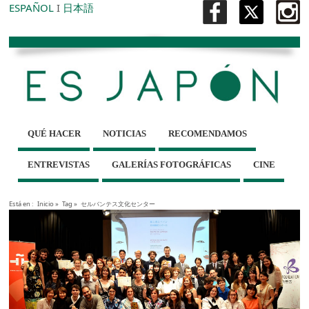
ESPAÑOL
I
日本語
QUÉ HACER
NOTICIAS
RECOMENDAMOS
ENTREVISTAS
GALERÍAS FOTOGRÁFICAS
CINE
Está en :
Inicio
»
Tag »
セルバンテス文化センター