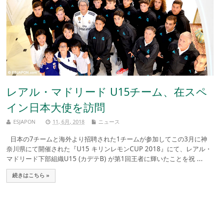
レアル・マドリード U15チーム、在スペ
イン日本大使を訪問
ESJAPON
11, 6月, 2018
ニュース
日本の7チームと海外より招聘された1チームが参加してこの3月に神
奈川県にて開催された『U15 キリンレモンCUP 2018』にて、レアル・
マドリード下部組織U15 (カデテB) が第1回王者に輝いたことを祝 ...
続きはこちら »