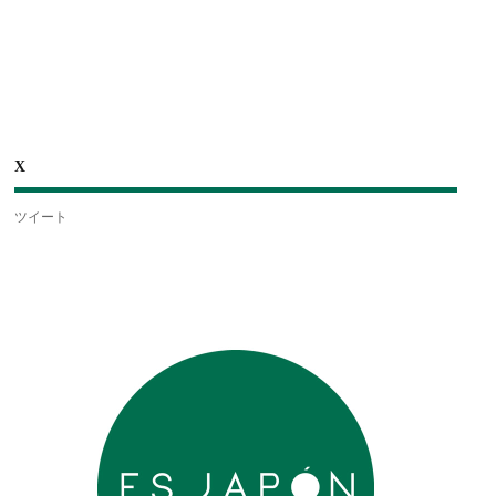
X
ツイート