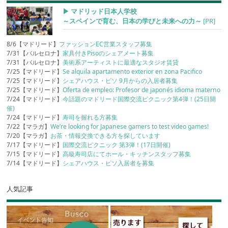
▶︎ マドリッド日本人学校
～スペインで育む、日本の学びと未来への力～
[PR]
8/6【マドリード】
ファッションEC営業スタッフ募集
7/31【バルセロナ】
家具付きPisoのシェアメート募集
7/31【バルセロナ】
美術系アーティストに最適なスタジオ賃貸
7/25【マドリード】
Se alquila apartamento exterior en zona Pacifico
7/25【マドリード】
シェアハウス・ピソ 9月からの入居者募集
7/25【マドリード】
Oferta de empleo: Profesor de japonés idioma materno
7/24【マドリード】
今話題のマドリード国際交流ピクニック第4弾！(25日開
催)
7/24【マドリード】
寿司を握れる方募集
7/22【マラガ】
We’re looking for Japanese gamers to test video games!
7/20【マラガ】
お茶・情報交換できる方を探しています
7/17【マドリード】
国際交流ピクニック 第3弾！(17日開催)
7/15【マドリード】
高級寿司店にてホール・キッチンスタッフ募集
7/14【マドリード】
シェアハウス・ピソ入居者を募集
人気記事