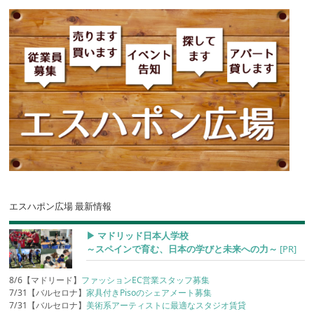
エスハポン広場 最新情報
▶︎ マドリッド日本人学校
～スペインで育む、日本の学びと未来への力～
[PR]
8/6【マドリード】
ファッションEC営業スタッフ募集
7/31【バルセロナ】
家具付きPisoのシェアメート募集
7/31【バルセロナ】
美術系アーティストに最適なスタジオ賃貸