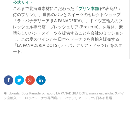
公式サイト
これまで北海道素材にこだわった「
プリン本舗
(代表商品：
侍のプリン)」、世界のパンとスイーツのセレクトショップ
「ラ・パナデリーア (LA PANADERIA)」、ドイツ直輸入のブ
レッツェル専門店「ブレッツェリア (Brezeria)」を展開。素
晴らしいパン・スイーツを提供することを会社のミッション
し、この度スペインから日本へドーナツを直輸入販売する
「LA PANADERIA DOTS (ラ・パナデリア・ドッツ)」をスタ
ート。
donuts
,
Dots Panadero
,
japon
,
LA PANADERIA DOTS
,
marca española
,
スペイ
ン直輸入
,
ヨーロッパドーナツ専門店
,
ラ・パナデリア・ドッツ
,
日本初登場