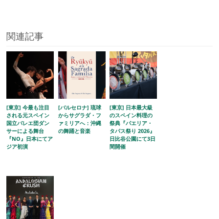
関連記事
[東京] 今最も注目
[バルセロナ] 琉球
[東京] 日本最大級
される元スペイン
からサグラダ・フ
のスペイン料理の
国立バレエ団ダン
ァミリアへ：沖縄
祭典『パエリア・
サーによる舞台
の舞踊と音楽
タパス祭り 2026』
『NO』日本にてア
日比谷公園にて3日
ジア初演
間開催