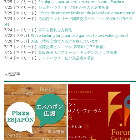
7/25【マドリード】
Se alquila apartamento exterior en zona Pacifico
7/25【マドリード】
シェアハウス・ピソ 9月からの入居者募集
7/25【マドリード】
Oferta de empleo: Profesor de japonés idioma materno
7/24【マドリード】
今話題のマドリード国際交流ピクニック第4弾！(25日開
催)
7/24【マドリード】
寿司を握れる方募集
7/22【マラガ】
We’re looking for Japanese gamers to test video games!
7/20【マラガ】
お茶・情報交換できる方を探しています
7/17【マドリード】
国際交流ピクニック 第3弾！(17日開催)
7/15【マドリード】
高級寿司店にてホール・キッチンスタッフ募集
7/14【マドリード】
シェアハウス・ピソ入居者を募集
人気記事