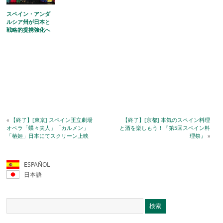
スペイン・アンダ
ルシア州が日本と
戦略的提携強化へ
«
【終了】[東京] スペイン王立劇場
【終了】[京都] 本気のスペイン料理
オペラ「蝶々夫人」「カルメン」
と酒を楽しもう！『第5回スペイン料
「椿姫」日本にてスクリーン上映
理祭』
»
ESPAÑOL
日本語