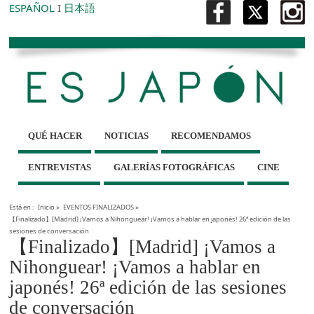
ESPAÑOL
I
日本語
QUÉ HACER
NOTICIAS
RECOMENDAMOS
ENTREVISTAS
GALERÍAS FOTOGRÁFICAS
CINE
Está en :
Inicio
»
EVENTOS FINALIZADOS
»
【Finalizado】[Madrid] ¡Vamos a Nihonguear! ¡Vamos a hablar en japonés! 26ª edición de las
sesiones de conversación
【Finalizado】[Madrid] ¡Vamos a
Nihonguear! ¡Vamos a hablar en
japonés! 26ª edición de las sesiones
de conversación