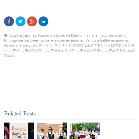
Estudiar japonés
,
Fundación Japón de Madrid
,
hablar en japonés
,
madrid
,
Nihonguear
,
Sesiones de conversación en japonés
,
Vamos a hablar en japonés
,
Vamos a Nihonguear
,
スペイン
,
マドリード
,
国際交流基金マドリード日本文化センタ
ー
,
日本語
,
日本語で話そう
,
日本語会話クラブ
,
日本語会話サロン
,
日本語学習者
,
言語
交流会
Related Posts