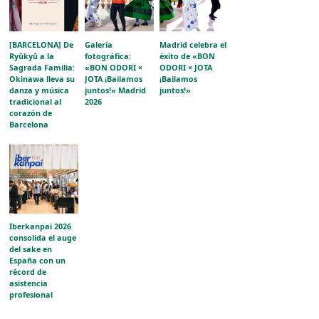
[BARCELONA] De
Galería
Madrid celebra el
Ryūkyū a la
fotográfica:
éxito de «BON
Sagrada Familia:
«BON ODORI ×
ODORI × JOTA
Okinawa lleva su
JOTA ¡Bailamos
¡Bailamos
danza y música
juntos!» Madrid
juntos!»
tradicional al
2026
corazón de
Barcelona
Iberkanpai 2026
consolida el auge
del sake en
España con un
récord de
asistencia
profesional