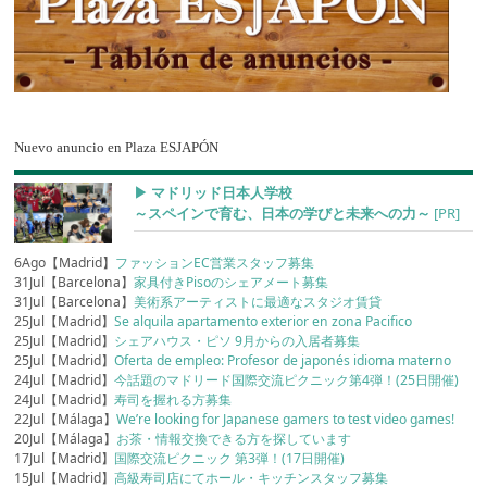
Nuevo anuncio en Plaza ESJAPÓN
▶︎ マドリッド日本人学校
～スペインで育む、日本の学びと未来への力～
[PR]
6Ago【Madrid】
ファッションEC営業スタッフ募集
31Jul【Barcelona】
家具付きPisoのシェアメート募集
31Jul【Barcelona】
美術系アーティストに最適なスタジオ賃貸
25Jul【Madrid】
Se alquila apartamento exterior en zona Pacifico
25Jul【Madrid】
シェアハウス・ピソ 9月からの入居者募集
25Jul【Madrid】
Oferta de empleo: Profesor de japonés idioma materno
24Jul【Madrid】
今話題のマドリード国際交流ピクニック第4弾！(25日開催)
24Jul【Madrid】
寿司を握れる方募集
22Jul【Málaga】
We’re looking for Japanese gamers to test video games!
20Jul【Málaga】
お茶・情報交換できる方を探しています
17Jul【Madrid】
国際交流ピクニック 第3弾！(17日開催)
15Jul【Madrid】
高級寿司店にてホール・キッチンスタッフ募集