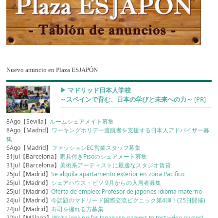
Nuevo anuncio en Plaza ESJAPÓN
▶︎ マドリッド日本人学校
～スペインで育む、日本の学びと未来への力～
[PR]
8Ago【Sevilla】
ルームシェアメイト募集
8Ago【Madrid】
ワーキングホリデー渡航者を支援する日本人アドバイザー募
集
6Ago【Madrid】
ファッションEC営業スタッフ募集
31Jul【Barcelona】
家具付きPisoのシェアメート募集
31Jul【Barcelona】
美術系アーティストに最適なスタジオ賃貸
25Jul【Madrid】
Se alquila apartamento exterior en zona Pacifico
25Jul【Madrid】
シェアハウス・ピソ 9月からの入居者募集
25Jul【Madrid】
Oferta de empleo: Profesor de japonés idioma materno
24Jul【Madrid】
今話題のマドリード国際交流ピクニック第4弾！(25日開催)
24Jul【Madrid】
寿司を握れる方募集
22Jul【Málaga】
We’re looking for Japanese gamers to test video games!