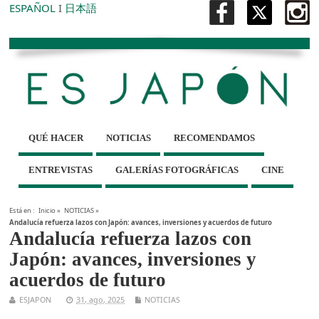
ESPAÑOL
I
日本語
QUÉ HACER
NOTICIAS
RECOMENDAMOS
ENTREVISTAS
GALERÍAS FOTOGRÁFICAS
CINE
Está en :
Inicio
»
NOTICIAS
»
Andalucía refuerza lazos con Japón: avances, inversiones y acuerdos de futuro
Andalucía refuerza lazos con
Japón: avances, inversiones y
acuerdos de futuro
ESJAPON
31, ago, 2025
NOTICIAS