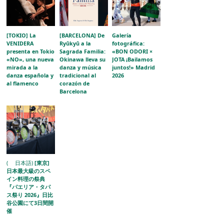
[TOKIO] La
[BARCELONA] De
Galería
VENIDERA
Ryūkyū a la
fotográfica:
presenta en Tokio
Sagrada Familia:
«BON ODORI ×
«NO», una nueva
Okinawa lleva su
JOTA ¡Bailamos
mirada a la
danza y música
juntos!» Madrid
danza española y
tradicional al
2026
al flamenco
corazón de
Barcelona
( 日本語)
[東京]
日本最大級のスペ
イン料理の祭典
『パエリア・タパ
ス祭り 2026』日比
谷公園にて3日間開
催