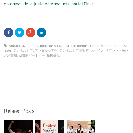
obtenidas de la Junta de Andalucía, portal Flickr
Andalucía
,
japon
,
la Junta de Andalucía
,
presidente Juanma Moreno
,
refuerza
lazos
,
アンダルシア
,
アンダルシア州
,
アンダルシア州政府
,
スペイン
,
フアンマ・モレ
ノ州首相
,
戦略的パートナー
,
提携強化
Related Posts