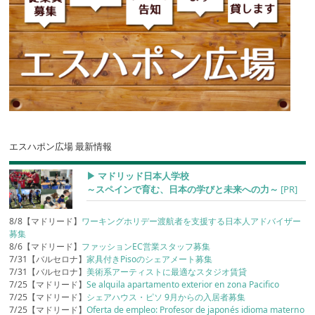
エスハポン広場 最新情報
▶︎ マドリッド日本人学校
～スペインで育む、日本の学びと未来への力～
[PR]
8/8【マドリード】
ワーキングホリデー渡航者を支援する日本人アドバイザー
募集
8/6【マドリード】
ファッションEC営業スタッフ募集
7/31【バルセロナ】
家具付きPisoのシェアメート募集
7/31【バルセロナ】
美術系アーティストに最適なスタジオ賃貸
7/25【マドリード】
Se alquila apartamento exterior en zona Pacifico
7/25【マドリード】
シェアハウス・ピソ 9月からの入居者募集
7/25【マドリード】
Oferta de empleo: Profesor de japonés idioma materno