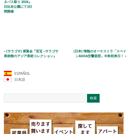
タパス祭り 2026』
日比谷公園にて3日
間開催
«
[サラゴサ] 展覧会『至宝 −サラゴサ
[日本] 情熱のオーケストラ「スペイ
美術館のアジア美術コレクション』
ンADDA交響楽団」今秋初来日！
»
ESPAÑOL
日本語