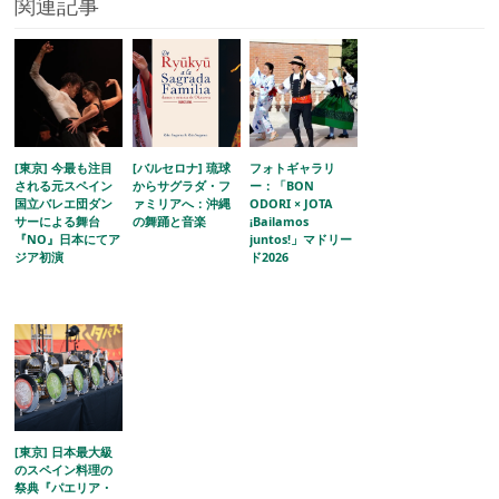
関連記事
[東京] 今最も注目
[バルセロナ] 琉球
フォトギャラリ
される元スペイン
からサグラダ・フ
ー：「BON
国立バレエ団ダン
ァミリアへ：沖縄
ODORI × JOTA
サーによる舞台
の舞踊と音楽
¡Bailamos
『NO』日本にてア
juntos!」マドリー
ジア初演
ド2026
[東京] 日本最大級
のスペイン料理の
祭典『パエリア・