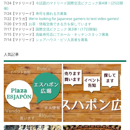
7/24【マドリード】
今話題のマドリード国際交流ピクニック第4弾！(25日開
催)
7/24【マドリード】
寿司を握れる方募集
7/22【マラガ】
We’re looking for Japanese gamers to test video games!
7/20【マラガ】
お茶・情報交換できる方を探しています
7/17【マドリード】
国際交流ピクニック 第3弾！(17日開催)
7/15【マドリード】
高級寿司店にてホール・キッチンスタッフ募集
7/14【マドリード】
シェアハウス・ピソ入居者を募集
人気記事