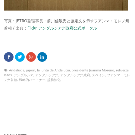
写真：JETRO副理事長・前川信敬氏と協定文を示すフアンマ・モレノ州
首相 / 出典：
Flickr アンダルシア州政府公式ポータル
Andalucía
,
japon
,
la Junta de Andalucía
,
presidente Juanma Moreno
,
refuerza
lazos
,
アンダルシア
,
アンダルシア州
,
アンダルシア州政府
,
スペイン
,
フアンマ・モレ
ノ州首相
,
戦略的パートナー
,
提携強化