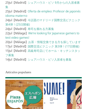
25Jul【Madrid】
シェアハウス・ピソ 9月からの入居者募
集
25Jul【Madrid】
Oferta de empleo: Profesor de japonés
idioma materno
24Jul【Madrid】
今話題のマドリード国際交流ピクニック
第4弾！(25日開催)
24Jul【Madrid】
寿司を握れる方募集
22Jul【Málaga】
We’re looking for Japanese gamers to
test video games!
20Jul【Málaga】
お茶・情報交換できる方を探しています
17Jul【Madrid】
国際交流ピクニック 第3弾！(17日開催)
15Jul【Madrid】
高級寿司店にてホール・キッチンスタッ
フ募集
14Jul【Madrid】
シェアハウス・ピソ入居者を募集
Artículos populares