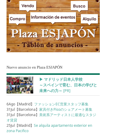
Nuevo anuncio en Plaza ESJAPÓN
▶︎ マドリッド日本人学校
～スペインで育む、日本の学びと
未来への力～
[PR]
6Ago【Madrid】
ファッションEC営業スタッフ募集
31Jul【Barcelona】
家具付きPisoのシェアメート募集
31Jul【Barcelona】
美術系アーティストに最適なスタジ
オ賃貸
25Jul【Madrid】
Se alquila apartamento exterior en
zona Pacifico