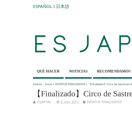
ESPAÑOL
I
日本語
QUÉ HACER
NOTICIAS
RECOMENDAMOS
Está en :
Inicio
»
EVENTOS FINALIZADOS
»
【Finalizado】Circo de Sastre en 
【Finalizado】Circo de Sastre
ESJAPON
2, nov, 2017
EVENTOS FINALIZADOS