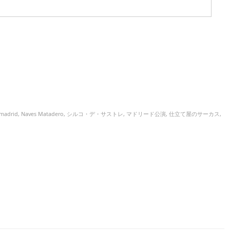
madrid
,
Naves Matadero
,
シルコ・デ・サストレ
,
マドリード公演
,
仕立て屋のサーカス
,