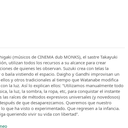
higaki (músicos de CINEMA dub MONKS), el sastre Takayuki
ión, utilizan todos los recursos a su alcance para crear
iones de quienes les observan. Suzuki crea con telas la
 o baila vistiendo el espacio. Daigho y Gandhi improvisan un
 ellos y otros tradicionales al tiempo que Watanabe modifica
on la luz. Así lo explican ellos: “Utilizamos manualmente todo
ica, la luz, la sombra, la ropa, etc, para conquistar el instante
las raíces de métodos expresivos universales (y novedosos)
o después de que desaparezcamos. Queremos que nuestro
a lo que ha visto o experimentado. Que regresen a la infancia.
ga queriendo vivir su vida con libertad”.
meo