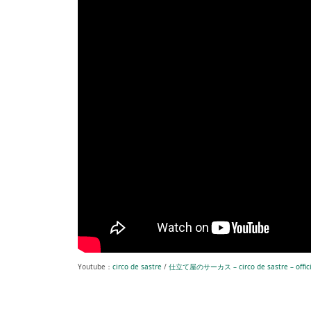
Youtube：
circo de sastre
/
仕立て屋のサーカス – circo de sastre – offici