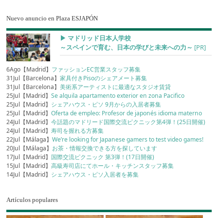
Nuevo anuncio en Plaza ESJAPÓN
▶︎ マドリッド日本人学校
～スペインで育む、日本の学びと未来への力～
[PR]
6Ago【Madrid】
ファッションEC営業スタッフ募集
31Jul【Barcelona】
家具付きPisoのシェアメート募集
31Jul【Barcelona】
美術系アーティストに最適なスタジオ賃貸
25Jul【Madrid】
Se alquila apartamento exterior en zona Pacifico
25Jul【Madrid】
シェアハウス・ピソ 9月からの入居者募集
25Jul【Madrid】
Oferta de empleo: Profesor de japonés idioma materno
24Jul【Madrid】
今話題のマドリード国際交流ピクニック第4弾！(25日開催)
24Jul【Madrid】
寿司を握れる方募集
22Jul【Málaga】
We’re looking for Japanese gamers to test video games!
20Jul【Málaga】
お茶・情報交換できる方を探しています
17Jul【Madrid】
国際交流ピクニック 第3弾！(17日開催)
15Jul【Madrid】
高級寿司店にてホール・キッチンスタッフ募集
14Jul【Madrid】
シェアハウス・ピソ入居者を募集
Artículos populares