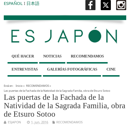
ESPAÑOL
I
日本語
QUÉ HACER
NOTICIAS
RECOMENDAMOS
ENTREVISTAS
GALERÍAS FOTOGRÁFICAS
CINE
Está en :
Inicio
»
RECOMENDAMOS
»
Las puertas de la Fachada de la Natividad de la Sagrada Familia, obra de Etsuro Sotoo
Las puertas de la Fachada de la
Natividad de la Sagrada Familia, obra
de Etsuro Sotoo
ESJAPON
1, jun, 2016
RECOMENDAMOS