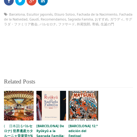
Barcelona
,
Escultor japonés
,
Etsuro Sotoo
,
Fachada de la Nacimiento
,
Fachada
de la Natividad
,
Gaudí
,
Recomendamos
,
Sagrada Familia
,
おすすめ
,
ガウディ
,
サグ
ラダ・ファミリア教会
,
バルセロナ
,
ファサード
,
外尾悦郎
,
寄稿
,
生誕の門
Related Posts
( 日本語)
[バルセ
[BARCELONA] De
[BARCELONA] 12.ª
ロナ] 世界遺産カタ
Ryūkyū a la
edición del
ルーニャ音楽堂が6
Sagrada Familia:
Festival