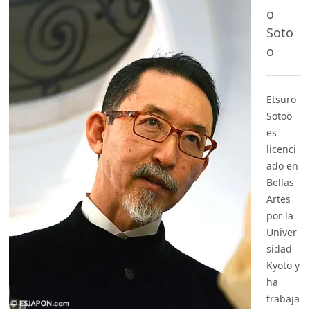
o
Soto
o
Etsuro
Sotoo
es
licenci
ado en
Bellas
Artes
por la
Univer
sidad
Kyoto y
ha
trabaja