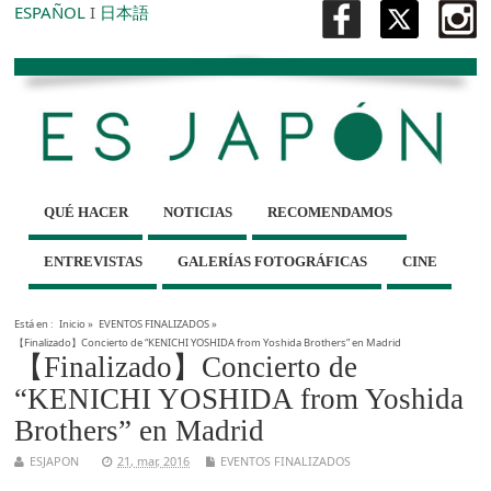
ESPAÑOL
I
日本語
QUÉ HACER
NOTICIAS
RECOMENDAMOS
ENTREVISTAS
GALERÍAS FOTOGRÁFICAS
CINE
Está en :
Inicio
»
EVENTOS FINALIZADOS
»
【Finalizado】Concierto de “KENICHI YOSHIDA from Yoshida Brothers” en Madrid
【Finalizado】Concierto de
“KENICHI YOSHIDA from Yoshida
Brothers” en Madrid
ESJAPON
21, mar, 2016
EVENTOS FINALIZADOS