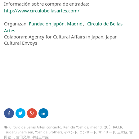
Información sobre compra de entradas:
http://www.circulobellasartes.com/
Organizan:
Fundación Japón, Madrid
、
Círculo de Bellas
Artes
Colaboran: Agency for Cultural Affairs in Japan, Japan
Cultural Envoys
Círculo de Bellas Artes
,
concierto
,
Kenichi Yoshida
,
madrid
,
QUÉ HACER
,
Tsugaru Shamisen
,
Yoshida Brothers
,
イベント
,
コンサート
,
マドリード
,
三味線
,
吉
田健一
,
吉田兄弟
,
津軽三味線