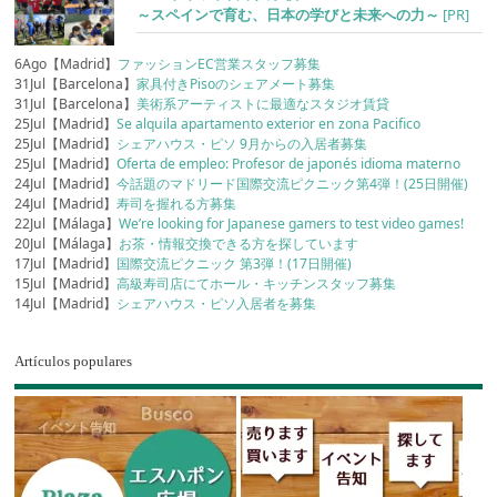
～スペインで育む、日本の学びと未来への力～
[PR]
6Ago【Madrid】
ファッションEC営業スタッフ募集
31Jul【Barcelona】
家具付きPisoのシェアメート募集
31Jul【Barcelona】
美術系アーティストに最適なスタジオ賃貸
25Jul【Madrid】
Se alquila apartamento exterior en zona Pacifico
25Jul【Madrid】
シェアハウス・ピソ 9月からの入居者募集
25Jul【Madrid】
Oferta de empleo: Profesor de japonés idioma materno
24Jul【Madrid】
今話題のマドリード国際交流ピクニック第4弾！(25日開催)
24Jul【Madrid】
寿司を握れる方募集
22Jul【Málaga】
We’re looking for Japanese gamers to test video games!
20Jul【Málaga】
お茶・情報交換できる方を探しています
17Jul【Madrid】
国際交流ピクニック 第3弾！(17日開催)
15Jul【Madrid】
高級寿司店にてホール・キッチンスタッフ募集
14Jul【Madrid】
シェアハウス・ピソ入居者を募集
Artículos populares