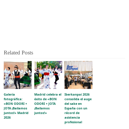
Related Posts
Galería
Madrid celebra el
Iberkanpai 2026
fotográfica:
éxito de «BON
consolida el auge
«BON ODORI ×
ODORI × JOTA
del sake en
JOTA ¡Bailamos
¡Bailamos
España con un
juntos!» Madrid
juntos!»
récord de
2026
asistencia
profesional