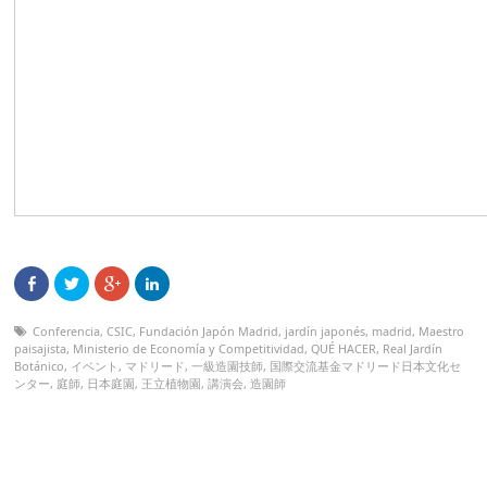
Conferencia
,
CSIC
,
Fundación Japón Madrid
,
jardín japonés
,
madrid
,
Maestro
paisajista
,
Ministerio de Economía y Competitividad
,
QUÉ HACER
,
Real Jardín
Botánico
,
イベント
,
マドリード
,
一級造園技師
,
国際交流基金マドリード日本文化セ
ンター
,
庭師
,
日本庭園
,
王立植物園
,
講演会
,
造園師