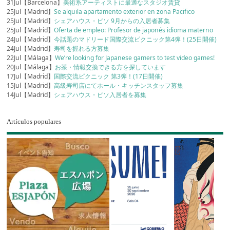
31Jul【Barcelona】
美術系アーティストに最適なスタジオ賃貸
25Jul【Madrid】
Se alquila apartamento exterior en zona Pacifico
25Jul【Madrid】
シェアハウス・ピソ 9月からの入居者募集
25Jul【Madrid】
Oferta de empleo: Profesor de japonés idioma materno
24Jul【Madrid】
今話題のマドリード国際交流ピクニック第4弾！(25日開催)
24Jul【Madrid】
寿司を握れる方募集
22Jul【Málaga】
We’re looking for Japanese gamers to test video games!
20Jul【Málaga】
お茶・情報交換できる方を探しています
17Jul【Madrid】
国際交流ピクニック 第3弾！(17日開催)
15Jul【Madrid】
高級寿司店にてホール・キッチンスタッフ募集
14Jul【Madrid】
シェアハウス・ピソ入居者を募集
Artículos populares