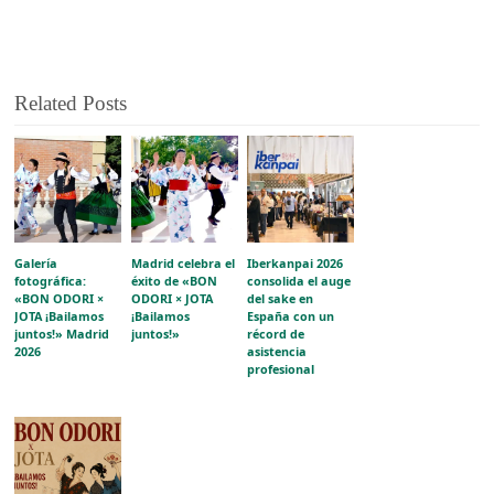
Related Posts
Galería
Madrid celebra el
Iberkanpai 2026
fotográfica:
éxito de «BON
consolida el auge
«BON ODORI ×
ODORI × JOTA
del sake en
JOTA ¡Bailamos
¡Bailamos
España con un
juntos!» Madrid
juntos!»
récord de
2026
asistencia
profesional