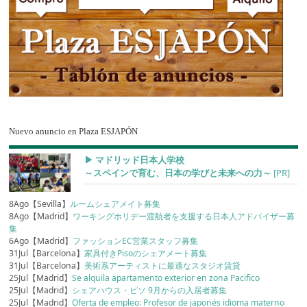
Nuevo anuncio en Plaza ESJAPÓN
▶︎ マドリッド日本人学校
～スペインで育む、日本の学びと未来への力～
[PR]
8Ago【Sevilla】
ルームシェアメイト募集
8Ago【Madrid】
ワーキングホリデー渡航者を支援する日本人アドバイザー募
集
6Ago【Madrid】
ファッションEC営業スタッフ募集
31Jul【Barcelona】
家具付きPisoのシェアメート募集
31Jul【Barcelona】
美術系アーティストに最適なスタジオ賃貸
25Jul【Madrid】
Se alquila apartamento exterior en zona Pacifico
25Jul【Madrid】
シェアハウス・ピソ 9月からの入居者募集
25Jul【Madrid】
Oferta de empleo: Profesor de japonés idioma materno