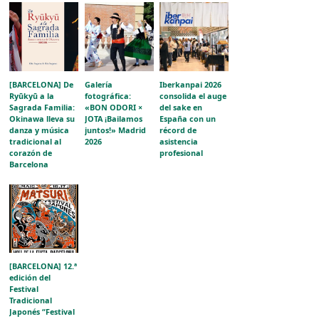
[BARCELONA] De
Galería
Iberkanpai 2026
Ryūkyū a la
fotográfica:
consolida el auge
Sagrada Familia:
«BON ODORI ×
del sake en
Okinawa lleva su
JOTA ¡Bailamos
España con un
danza y música
juntos!» Madrid
récord de
tradicional al
2026
asistencia
corazón de
profesional
Barcelona
[BARCELONA] 12.ª
edición del
Festival
Tradicional
Japonés “Festival