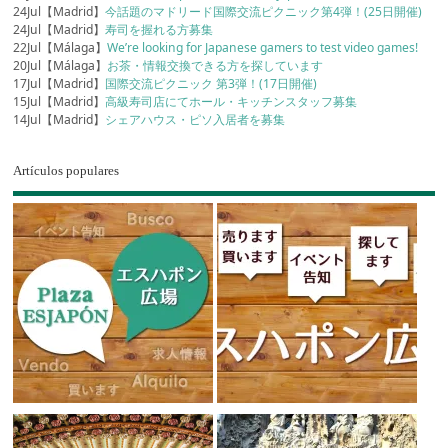
24Jul【Madrid】
今話題のマドリード国際交流ピクニック第4弾！(25日開催)
24Jul【Madrid】
寿司を握れる方募集
22Jul【Málaga】
We’re looking for Japanese gamers to test video games!
20Jul【Málaga】
お茶・情報交換できる方を探しています
17Jul【Madrid】
国際交流ピクニック 第3弾！(17日開催)
15Jul【Madrid】
高級寿司店にてホール・キッチンスタッフ募集
14Jul【Madrid】
シェアハウス・ピソ入居者を募集
Artículos populares