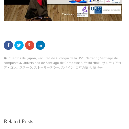
Cuentos del Japón
,
Facultad de Filología de la USC
,
Narrador
,
Santiago de
compostela
,
Universidad de Santiago de Compostela
,
Yoshi Hioki
,
サンティアゴ・
デ・コンポステーラ
,
ストーリーテラー
,
スペイン
,
日本の語り
,
語り手
Related Posts