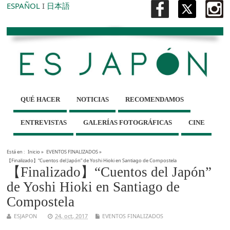
ESPAÑOL
I
日本語
QUÉ HACER
NOTICIAS
RECOMENDAMOS
ENTREVISTAS
GALERÍAS FOTOGRÁFICAS
CINE
Está en :
Inicio
»
EVENTOS FINALIZADOS
»
【Finalizado】“Cuentos del Japón” de Yoshi Hioki en Santiago de Compostela
【Finalizado】“Cuentos del Japón”
de Yoshi Hioki en Santiago de
Compostela
ESJAPON
24, oct, 2017
EVENTOS FINALIZADOS