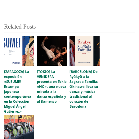
Related Posts
[ZARAGOZA] La
[TOKIO] La
[BARCELONA] De
exposición
VENIDERA
Ryūkyū a la
«SUSUME!
presenta en Tokio
Sagrada Familia:
Estampa
«NO», una nueva
Okinawa lleva su
japonesa
mirada a la
danza y música
contemporánea
danza española y
tradicional al
en la Colección
al flamenco
corazón de
Miguel Ángel
Barcelona
Gutiérrez»
acerca la
evolución del
grabado japonés
al público
aragonés