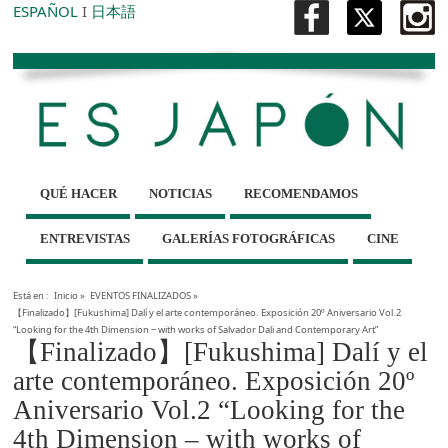
ESPAÑOL
I
日本語
QUÉ HACER
NOTICIAS
RECOMENDAMOS
ENTREVISTAS
GALERÍAS FOTOGRÁFICAS
CINE
Está en :
Inicio
»
EVENTOS FINALIZADOS
»
【Finalizado】[Fukushima] Dalí y el arte contemporáneo. Exposición 20º Aniversario Vol.2
“Looking for the 4th Dimension ‒ with works of Salvador Dali and Contemporary Art”
【Finalizado】[Fukushima] Dalí y el
arte contemporáneo. Exposición 20º
Aniversario Vol.2 “Looking for the
4th Dimension ‒ with works of