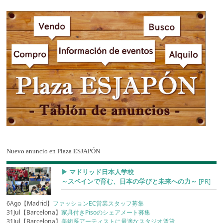
Nuevo anuncio en Plaza ESJAPÓN
▶︎ マドリッド日本人学校
～スペインで育む、日本の学びと未来への力～
[PR]
6Ago【Madrid】
ファッションEC営業スタッフ募集
31Jul【Barcelona】
家具付きPisoのシェアメート募集
31Jul【Barcelona】
美術系アーティストに最適なスタジオ賃貸