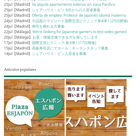
25Jul【Madrid】
Se alquila apartamento exterior en zona Pacifico
25Jul【Madrid】
シェアハウス・ピソ 9月からの入居者募集
25Jul【Madrid】
Oferta de empleo: Profesor de japonés idioma materno
24Jul【Madrid】
今話題のマドリード国際交流ピクニック第4弾！(25日開催)
24Jul【Madrid】
寿司を握れる方募集
22Jul【Málaga】
We’re looking for Japanese gamers to test video games!
20Jul【Málaga】
お茶・情報交換できる方を探しています
17Jul【Madrid】
国際交流ピクニック 第3弾！(17日開催)
15Jul【Madrid】
高級寿司店にてホール・キッチンスタッフ募集
14Jul【Madrid】
シェアハウス・ピソ入居者を募集
Artículos populares