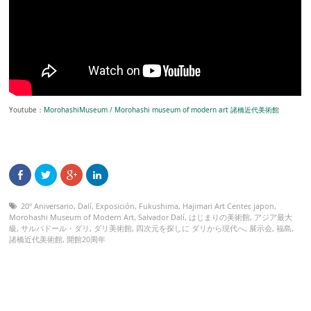
Youtube：
MorohashiMuseum
/
Morohashi museum of modern art 諸橋近代美術館
20º Aniversario
,
Dalí
,
Exposición
,
Fukushima
,
Hajimari Art Center
,
japon
,
Morohashi Museum of Modern Art
,
Salvador Dalí
,
はじまりの美術館
,
アジア最大
級
,
サルバドール・ダリ
,
ダリ美術館
,
四次元を探しに ダリから現代へ
,
展示会
,
福島
,
諸橋近代美術館
,
開館20周年