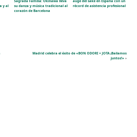
Sagrada Familia: Okinawa lleva
auge del sake en España con un
a y al
su danza y música tradicional al
récord de asistencia profesional
corazón de Barcelona
n
Madrid celebra el éxito de «BON ODORI × JOTA ¡Bailamos
juntos!»
»