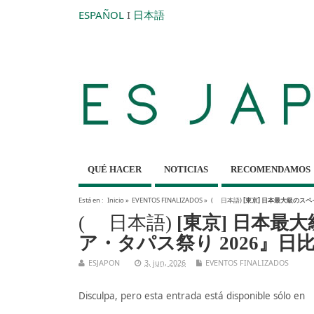
ESPAÑOL
I
日本語
QUÉ HACER
NOTICIAS
RECOMENDAMOS
Está en :
Inicio
»
EVENTOS FINALIZADOS
»
( 日本語)
[東京] 日本最大級のス
( 日本語)
[東京] 日本
ア・タパス祭り 2026』日
ESJAPON
3, jun, 2026
EVENTOS FINALIZADOS
Disculpa, pero esta entrada está disponible sólo en