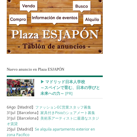
Nuevo anuncio en Plaza ESJAPÓN
▶︎ マドリッド日本人学校
～スペインで育む、日本の学びと
未来への力～
[PR]
6Ago【Madrid】
ファッションEC営業スタッフ募集
31Jul【Barcelona】
家具付きPisoのシェアメート募集
31Jul【Barcelona】
美術系アーティストに最適なスタジ
オ賃貸
25Jul【Madrid】
Se alquila apartamento exterior en
zona Pacifico