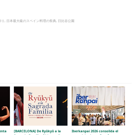
祭り
,
日本最大級のスペイン料理の祭典
,
日比谷公園
enta
[BARCELONA] De Ryūkyū a la
Iberkanpai 2026 consolida el