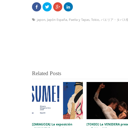
japon
,
Japón España
,
Paella y Tapas
,
Tokio
,
パエリア・タパス
Related Posts
[ZARAGOZA] La exposición
[TOKIO] La VENIDERA pres