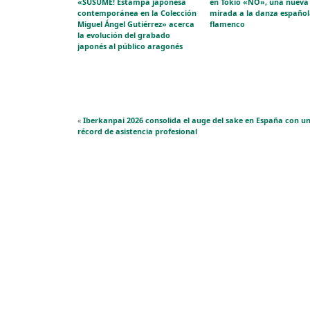
«SUSUME! Estampa japonesa
en Tokio «NO», una nueva
contemporánea en la Colección
mirada a la danza español
Miguel Ángel Gutiérrez» acerca
flamenco
la evolución del grabado
japonés al público aragonés
«
Iberkanpai 2026 consolida el auge del sake en España con u
récord de asistencia profesional