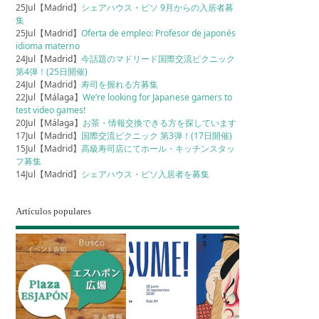
25Jul【Madrid】
シェアハウス・ピソ 9月からの入居者募
集
25Jul【Madrid】
Oferta de empleo: Profesor de japonés
idioma materno
24Jul【Madrid】
今話題のマドリード国際交流ピクニック
第4弾！(25日開催)
24Jul【Madrid】
寿司を握れる方募集
22Jul【Málaga】
We’re looking for Japanese gamers to
test video games!
20Jul【Málaga】
お茶・情報交換できる方を探しています
17Jul【Madrid】
国際交流ピクニック 第3弾！(17日開催)
15Jul【Madrid】
高級寿司店にてホール・キッチンスタッ
フ募集
14Jul【Madrid】
シェアハウス・ピソ入居者を募集
Artículos populares