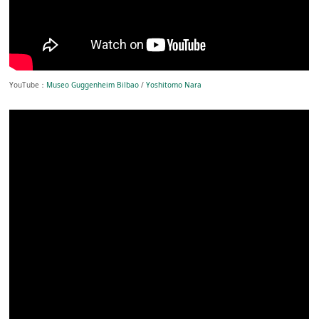
YouTube：
Museo Guggenheim Bilbao
/
Yoshitomo Nara