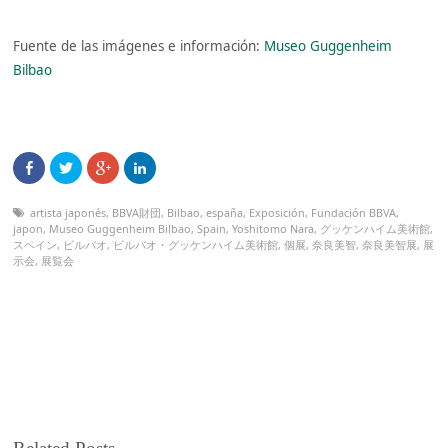
Fuente de las imágenes e información:
Museo Guggenheim
Bilbao
artista japonés
,
BBVA財団
,
Bilbao
,
españa
,
Exposición
,
Fundación BBVA
,
japon
,
Museo Guggenheim Bilbao
,
Spain
,
Yoshitomo Nara
,
グッケンハイム美術館
,
スペイン
,
ビルバオ
,
ビルバオ・グッケンハイム美術館
,
個展
,
奈良美智
,
奈良美智展
,
展
示会
,
展覧会