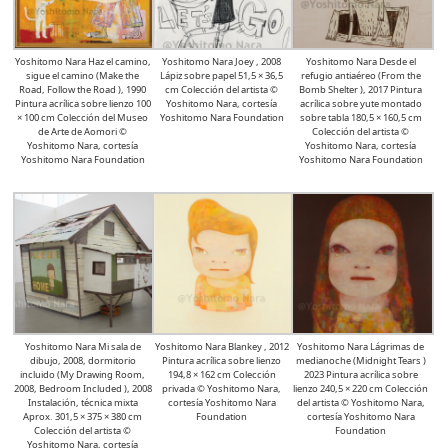
Yoshitomo Nara Haz el camino,
Yoshitomo Nara Joey , 2008
Yoshitomo Nara Desde el
sigue el camino (Make the
Lápiz sobre papel 51,5 × 36,5
refugio antiaéreo (From the
Road, Follow the Road ), 1990
cm Colección del artista ©
Bomb Shelter ), 2017 Pintura
Pintura acrílica sobre lienzo 100
Yoshitomo Nara, cortesía
acrílica sobre yute montado
× 100 cm Colección del Museo
Yoshitomo Nara Foundation
sobre tabla 180,5 × 160,5 cm
de Arte de Aomori ©
Colección del artista ©
Yoshitomo Nara, cortesía
Yoshitomo Nara, cortesía
Yoshitomo Nara Foundation
Yoshitomo Nara Foundation
Yoshitomo Nara Mi sala de
Yoshitomo Nara Blankey , 2012
Yoshitomo Nara Lágrimas de
dibujo, 2008, dormitorio
Pintura acrílica sobre lienzo
medianoche (Midnight Tears )
incluido (My Drawing Room,
194,8 × 162 cm Colección
2023 Pintura acrílica sobre
2008, Bedroom Included ), 2008
privada © Yoshitomo Nara,
lienzo 240,5 × 220 cm Colección
Instalación, técnica mixta
cortesía Yoshitomo Nara
del artista © Yoshitomo Nara,
Aprox. 301,5 × 375 × 380 cm
Foundation
cortesía Yoshitomo Nara
Colección del artista ©
Foundation
Yoshitomo Nara, cortesía