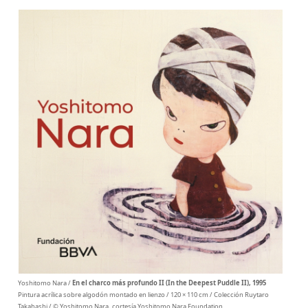
Yoshitomo Nara /
En el charco más profundo II (In the Deepest Puddle II), 1995
Pintura acrílica sobre algodón montado en lienzo / 120 × 110 cm / Colección Ruytaro
Takahashi / © Yoshitomo Nara, cortesía Yoshitomo Nara Foundation