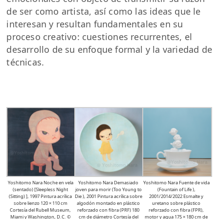
de ser como artista, así como las ideas que le
interesan y resultan fundamentales en su
proceso creativo: cuestiones recurrentes, el
desarrollo de su enfoque formal y la variedad de
técnicas.
Yoshitomo Nara Noche en vela
Yoshitomo Nara Demasiado
Yoshitomo Nara Fuente de vida
(sentado) [Sleepless Night
joven para morir (Too Young to
(Fountain of Life ),
(Sitting) ], 1997 Pintura acrílica
Die ), 2001 Pintura acrílica sobre
2001/2014/2022 Esmalte y
sobre lienzo 120 × 110 cm
algodón montado en plástico
uretano sobre plástico
Cortesía del Rubell Museum,
reforzado con fibra (PRF) 180
reforzado con fibra (FPR),
Miami y Washington, D.C. ©
cm de diámetro Cortesía del
motor y agua 175 × 180 cm de