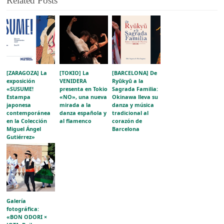
Related Posts
[ZARAGOZA] La
[TOKIO] La
[BARCELONA] De
exposición
VENIDERA
Ryūkyū a la
«SUSUME!
presenta en Tokio
Sagrada Familia:
Estampa
«NO», una nueva
Okinawa lleva su
japonesa
mirada a la
danza y música
contemporánea
danza española y
tradicional al
en la Colección
al flamenco
corazón de
Miguel Ángel
Barcelona
Gutiérrez»
acerca la
evolución del
grabado japonés
al público
aragonés
Galería
fotográfica:
«BON ODORI ×