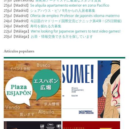
31Jul【Barcelona】
美術系アーティストに最適なスタジオ賃貸
25Jul【Madrid】
Se alquila apartamento exterior en zona Pacifico
25Jul【Madrid】
シェアハウス・ピソ 9月からの入居者募集
25Jul【Madrid】
Oferta de empleo: Profesor de japonés idioma materno
24Jul【Madrid】
今話題のマドリード国際交流ピクニック第4弾！(25日開催)
24Jul【Madrid】
寿司を握れる方募集
22Jul【Málaga】
We’re looking for Japanese gamers to test video games!
20Jul【Málaga】
お茶・情報交換できる方を探しています
Artículos populares