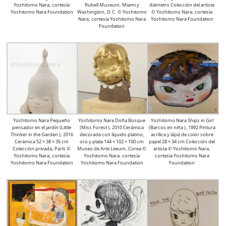
Yoshitomo Nara, cortesía
Rubell Museum, Miami y
diámetro Colección del artista
Yoshitomo Nara Foundation
Washington, D.C. © Yoshitomo
© Yoshitomo Nara, cortesía
Nara, cortesía Yoshitomo Nara
Yoshitomo Nara Foundation
Foundation
Yoshitomo Nara Pequeño
Yoshitomo Nara Doña Bosque
Yoshitomo Nara Ships in Girl
pensador en el jardín (Little
(Miss Forest ), 2010 Cerámica
(Barcos en niña ), 1992 Pintura
Thinker in the Garden ), 2016
decorada con líquido platino,
acrílica y lápiz de color sobre
Cerámica 52 × 38 × 35 cm
oro y plata 144 × 102 × 100 cm
papel 28 × 34 cm Colección del
Colección privada, París ©
Museo de Arte Leeum, Corea ©
artista © Yoshitomo Nara,
Yoshitomo Nara, cortesía
Yoshitomo Nara, cortesía
cortesía Yoshitomo Nara
Yoshitomo Nara Foundation
Yoshitomo Nara Foundation
Foundation