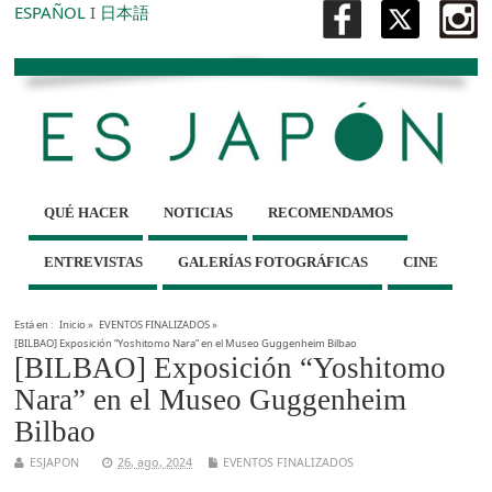
ESPAÑOL
I
日本語
QUÉ HACER
NOTICIAS
RECOMENDAMOS
ENTREVISTAS
GALERÍAS FOTOGRÁFICAS
CINE
Está en :
Inicio
»
EVENTOS FINALIZADOS
»
[BILBAO] Exposición “Yoshitomo Nara” en el Museo Guggenheim Bilbao
[BILBAO] Exposición “Yoshitomo
Nara” en el Museo Guggenheim
Bilbao
ESJAPON
26, ago, 2024
EVENTOS FINALIZADOS