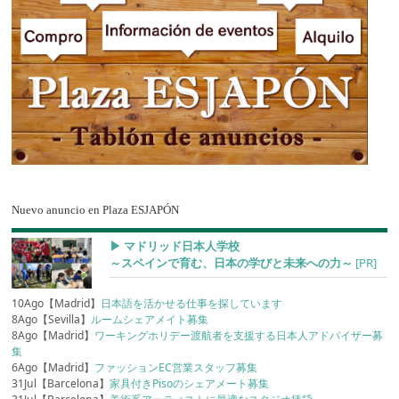
Nuevo anuncio en Plaza ESJAPÓN
▶︎ マドリッド日本人学校
～スペインで育む、日本の学びと未来への力～
[PR]
10Ago【Madrid】
日本語を活かせる仕事を探しています
8Ago【Sevilla】
ルームシェアメイト募集
8Ago【Madrid】
ワーキングホリデー渡航者を支援する日本人アドバイザー募
集
6Ago【Madrid】
ファッションEC営業スタッフ募集
31Jul【Barcelona】
家具付きPisoのシェアメート募集