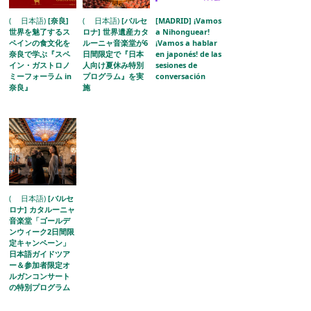
( 日本語)
[奈良]
( 日本語)
[バルセ
[MADRID] ¡Vamos
世界を魅了するス
ロナ] 世界遺産カタ
a Nihonguear!
ペインの食文化を
ルーニャ音楽堂が6
¡Vamos a hablar
奈良で学ぶ『スペ
日間限定で『日本
en japonés! de las
イン・ガストロノ
人向け夏休み特別
sesiones de
ミーフォーラム in
プログラム』を実
conversación
奈良』
施
( 日本語)
[バルセ
ロナ] カタルーニャ
音楽堂「ゴールデ
ンウィーク2日間限
定キャンペーン」
日本語ガイドツア
ー＆参加者限定オ
ルガンコンサート
の特別プログラム
を開催