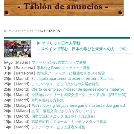
Nuevo anuncio en Plaza ESJAPÓN
▶︎ マドリッド日本人学校
～スペインで育む、日本の学びと未来への力～
[PR]
6Ago【Madrid】
ファッションEC営業スタッフ募集
31Jul【Barcelona】
家具付きPisoのシェアメート募集
31Jul【Barcelona】
美術系アーティストに最適なスタジオ賃貸
25Jul【Madrid】
Se alquila apartamento exterior en zona Pacifico
25Jul【Madrid】
シェアハウス・ピソ 9月からの入居者募集
25Jul【Madrid】
Oferta de empleo: Profesor de japonés idioma materno
24Jul【Madrid】
今話題のマドリード国際交流ピクニック第4弾！(25日開催)
24Jul【Madrid】
寿司を握れる方募集
22Jul【Málaga】
We’re looking for Japanese gamers to test video games!
20Jul【Málaga】
お茶・情報交換できる方を探しています
17Jul【Madrid】
国際交流ピクニック 第3弾！(17日開催)
15Jul【Madrid】
高級寿司店にてホール・キッチンスタッフ募集
14Jul【Madrid】
シェアハウス・ピソ入居者を募集