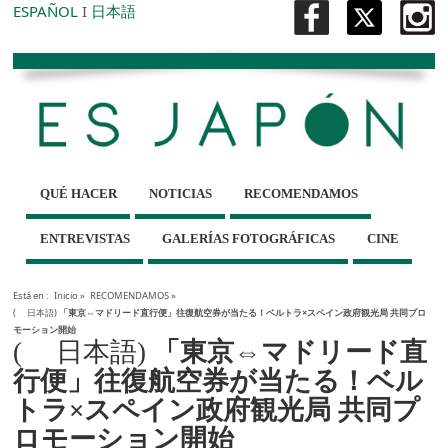
ESPAÑOL
I
日本語
QUÉ HACER
NOTICIAS
RECOMENDAMOS
ENTREVISTAS
GALERÍAS FOTOGRÁFICAS
CINE
Está en :
Inicio
»
RECOMENDAMOS
»
( 日本語)
「東京⇔マドリード直行便」往復航空券が当たる！ベルトラ×スペイン政府観光局 共同プロ
モーション開始
( 日本語)
「東京⇔マドリード直
行便」往復航空券が当たる！ベル
トラ×スペイン政府観光局 共同プ
ロモーション開始