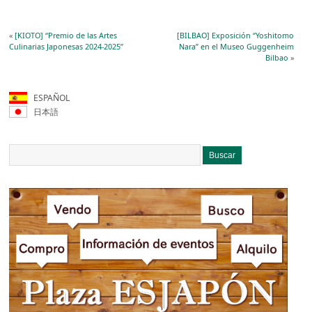
«
[KIOTO] “Premio de las Artes
[BILBAO] Exposición “Yoshitomo
Culinarias Japonesas 2024-2025”
Nara” en el Museo Guggenheim
Bilbao
»
ESPAÑOL
日本語