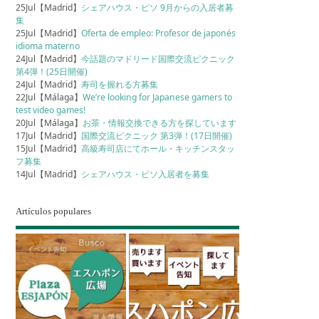
25Jul【Madrid】
シェアハウス・ピソ 9月からの入居者募
集
25Jul【Madrid】
Oferta de empleo: Profesor de japonés
idioma materno
24Jul【Madrid】
今話題のマドリード国際交流ピクニック
第4弾！(25日開催)
24Jul【Madrid】
寿司を握れる方募集
22Jul【Málaga】
We’re looking for Japanese gamers to
test video games!
20Jul【Málaga】
お茶・情報交換できる方を探しています
17Jul【Madrid】
国際交流ピクニック 第3弾！(17日開催)
15Jul【Madrid】
高級寿司店にてホール・キッチンスタッ
フ募集
14Jul【Madrid】
シェアハウス・ピソ入居者を募集
Artículos populares