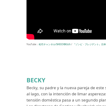
YouTube：
松竹チャンネル/SHOCHIKUch
/
『ゾンビ・プレジデント』日本
BECKY
Becky, su padre y la nueva pareja de este 
al lago, con la intención de limar asperez
tensión doméstica pasa a un segundo plan