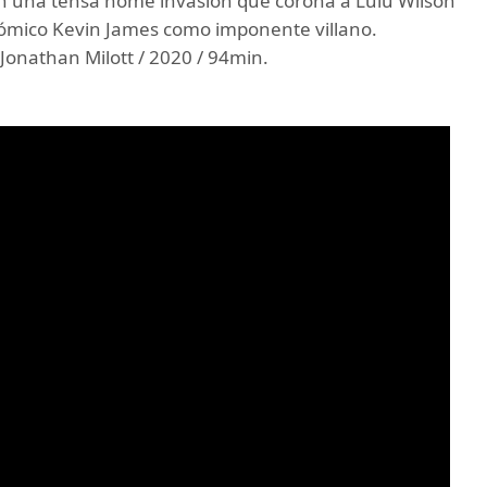
ven una tensa home invasion que corona a Lulu Wilson
cómico Kevin James como imponente villano.
Jonathan Milott / 2020 / 94min.