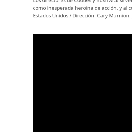
Los directores de Cooties y Bushwick sir
como inesperada heroína de acción, y al 
Estados Unidos / Dirección: Cary Murnion, 