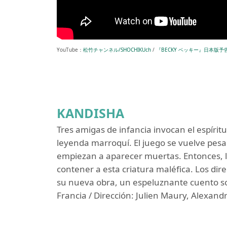
YouTube：
松竹チャンネル/SHOCHIKUch
/
『BECKY ベッキー』日本版予
KANDISHA
Tres amigas de infancia invocan el espírit
leyenda marroquí. El juego se vuelve pes
empiezan a aparecer muertas. Entonces, l
contener a esta criatura maléfica. Los dire
su nueva obra, un espeluznante cuento s
Francia / Dirección: Julien Maury, Alexandr