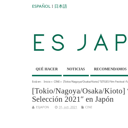
ESPAÑOL
I
日本語
QUÉ HACER
NOTICIAS
RECOMENDAMOS
Está en :
Inicio
»
CINE
»
[Tokio/Nagoya/Osaka/Kioto] “SITGES Film Festival -F
[Tokio/Nagoya/Osaka/Kioto] 
Selección 2021″ en Japón
ESJAPON
31, oct, 2021
CINE