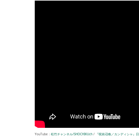
YouTube：
松竹チャンネル/SHOCHIKUch
/
『呪術召喚／カンディシャ』日