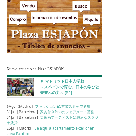
Nuevo anuncio en Plaza ESJAPÓN
▶︎ マドリッド日本人学校
～スペインで育む、日本の学びと
未来への力～
[PR]
6Ago【Madrid】
ファッションEC営業スタッフ募集
31Jul【Barcelona】
家具付きPisoのシェアメート募集
31Jul【Barcelona】
美術系アーティストに最適なスタジ
オ賃貸
25Jul【Madrid】
Se alquila apartamento exterior en
zona Pacifico