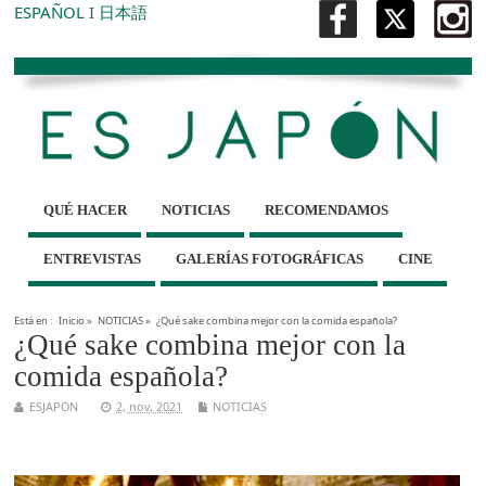
ESPAÑOL
I
日本語
QUÉ HACER
NOTICIAS
RECOMENDAMOS
ENTREVISTAS
GALERÍAS FOTOGRÁFICAS
CINE
Está en :
Inicio
»
NOTICIAS
»
¿Qué sake combina mejor con la comida española?
¿Qué sake combina mejor con la
comida española?
ESJAPON
2, nov, 2021
NOTICIAS