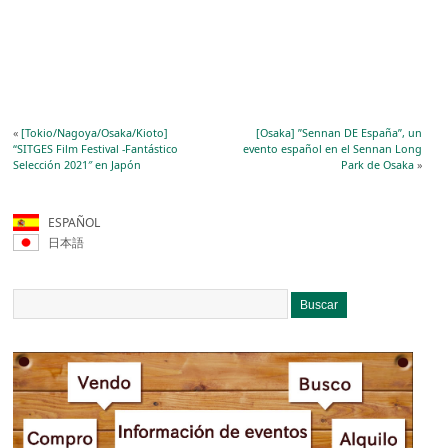
«
[Tokio/Nagoya/Osaka/Kioto]
[Osaka] ”Sennan DE España”, un
“SITGES Film Festival -Fantástico
evento español en el Sennan Long
Selección 2021″ en Japón
Park de Osaka
»
ESPAÑOL
日本語