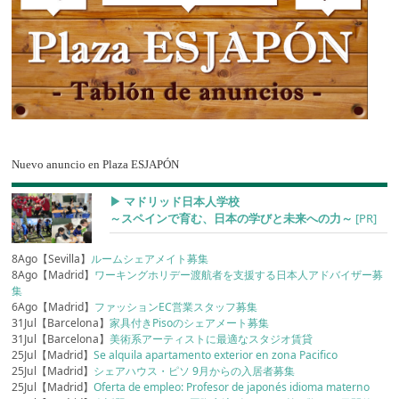
Nuevo anuncio en Plaza ESJAPÓN
▶︎ マドリッド日本人学校
～スペインで育む、日本の学びと未来への力～
[PR]
8Ago【Sevilla】
ルームシェアメイト募集
8Ago【Madrid】
ワーキングホリデー渡航者を支援する日本人アドバイザー募
集
6Ago【Madrid】
ファッションEC営業スタッフ募集
31Jul【Barcelona】
家具付きPisoのシェアメート募集
31Jul【Barcelona】
美術系アーティストに最適なスタジオ賃貸
25Jul【Madrid】
Se alquila apartamento exterior en zona Pacifico
25Jul【Madrid】
シェアハウス・ピソ 9月からの入居者募集
25Jul【Madrid】
Oferta de empleo: Profesor de japonés idioma materno