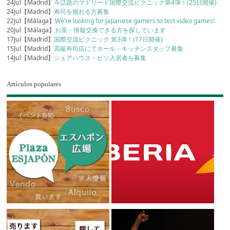
24Jul【Madrid】
今話題のマドリード国際交流ピクニック第4弾！(25日開催)
24Jul【Madrid】
寿司を握れる方募集
22Jul【Málaga】
We’re looking for Japanese gamers to test video games!
20Jul【Málaga】
お茶・情報交換できる方を探しています
17Jul【Madrid】
国際交流ピクニック 第3弾！(17日開催)
15Jul【Madrid】
高級寿司店にてホール・キッチンスタッフ募集
14Jul【Madrid】
シェアハウス・ピソ入居者を募集
Artículos populares