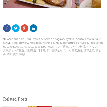
Asociación de Productores de Sake de Kagawa
,
Ayakiku Shuzo
,
Cata de sake
,
CINVE
,
King Brewery
,
King Jozo
,
Nishino Kinryo
,
prefectura de Hyogo
,
Productora
de sake Kawatsuru
,
Sake
,
Sake japoneses
,
キング醸造
,
スペイン料理
,
ペアリング
,
兵庫県キング醸造
,
川鶴酒造
,
日本酒
,
日本酒試飲イベント
,
綾菊酒造
,
西野金陵
,
試飲
会
,
香川県酒造組合
Related Posts