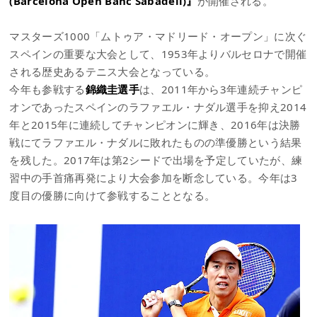
(Barcelona Open Banc Sabadell)』
が開催される。
マスターズ1000「ムトゥア・マドリード・オープン」に次ぐ
スペインの重要な大会として、1953年よりバルセロナで開催
される歴史あるテニス大会となっている。
今年も参戦する
錦織圭選手
は、2011年から3年連続チャンピ
オンであったスペインのラファエル・ナダル選手を抑え2014
年と2015年に連続してチャンピオンに輝き、2016年は決勝
戦にてラファエル・ナダルに敗れたものの準優勝という結果
を残した。2017年は第2シードで出場を予定していたが、練
習中の手首痛再発により大会参加を断念している。今年は3
度目の優勝に向けて参戦することとなる。