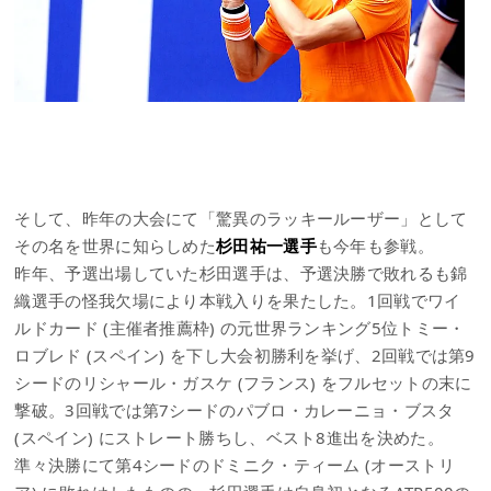
そして、昨年の大会にて「驚異のラッキールーザー」として
その名を世界に知らしめた
杉田祐一選手
も今年も参戦。
昨年、予選出場していた杉田選手は、予選決勝で敗れるも錦
織選手の怪我欠場により本戦入りを果たした。1回戦でワイ
ルドカード (主催者推薦枠) の元世界ランキング5位トミー・
ロブレド (スペイン) を下し大会初勝利を挙げ、2回戦では第9
シードのリシャール・ガスケ (フランス) をフルセットの末に
撃破。3回戦では第7シードのパブロ・カレーニョ・ブスタ
(スペイン) にストレート勝ちし、ベスト8進出を決めた。
準々決勝にて第4シードのドミニク・ティーム (オーストリ