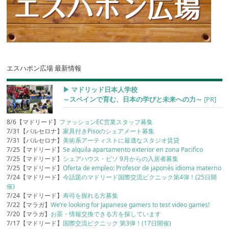
エスハポン広場 最新情報
▶︎ マドリッド日本人学校
～スペインで育む、日本の学びと未来への力～
[PR]
8/6【マドリード】
ファッションEC営業スタッフ募集
7/31【バルセロナ】
家具付きPisoのシェアメート募集
7/31【バルセロナ】
美術系アーティストに最適なスタジオ賃貸
7/25【マドリード】
Se alquila apartamento exterior en zona Pacifico
7/25【マドリード】
シェアハウス・ピソ 9月からの入居者募集
7/25【マドリード】
Oferta de empleo: Profesor de japonés idioma materno
7/24【マドリード】
今話題のマドリード国際交流ピクニック第4弾！(25日開
催)
7/24【マドリード】
寿司を握れる方募集
7/22【マラガ】
We’re looking for Japanese gamers to test video games!
7/20【マラガ】
お茶・情報交換できる方を探しています
7/17【マドリード】
国際交流ピクニック 第3弾！(17日開催)