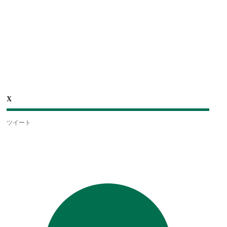
X
ツイート