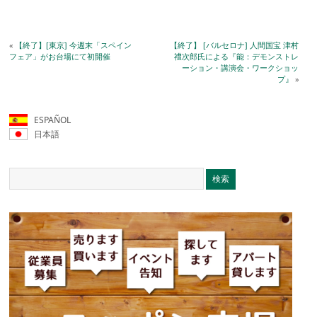
«
【終了】[東京] 今週末「スペイン
【終了】 [バルセロナ] 人間国宝 津村
フェア」がお台場にて初開催
禮次郎氏による『能：デモンストレ
ーション・講演会・ワークショッ
プ』
»
ESPAÑOL
日本語