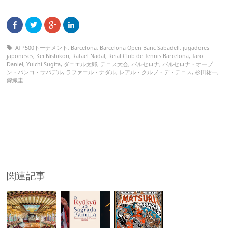
ATP500トーナメント
,
Barcelona
,
Barcelona Open Banc Sabadell
,
jugadores
japoneses
,
Kei Nishikori
,
Rafael Nadal
,
Reial Club de Tennis Barcelona
,
Taro
Daniel
,
Yuichi Sugita
,
ダニエル太郎
,
テニス大会
,
バルセロナ
,
バルセロナ・オープ
ン・バンコ・サバデル
,
ラファエル・ナダル
,
レアル・クルブ・デ・テニス
,
杉田祐一
,
錦織圭
関連記事