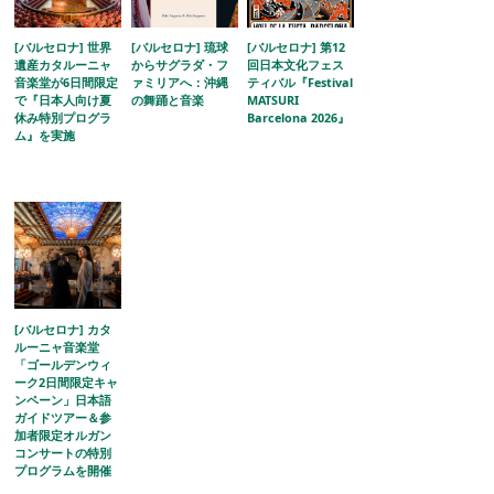
[バルセロナ] 世界
[バルセロナ] 琉球
[バルセロナ] 第12
遺産カタルーニャ
からサグラダ・フ
回日本文化フェス
音楽堂が6日間限定
ァミリアへ：沖縄
ティバル『Festival
で『日本人向け夏
の舞踊と音楽
MATSURI
休み特別プログラ
Barcelona 2026』
ム』を実施
[バルセロナ] カタ
ルーニャ音楽堂
「ゴールデンウィ
ーク2日間限定キャ
ンペーン」日本語
ガイドツアー＆参
加者限定オルガン
コンサートの特別
プログラムを開催