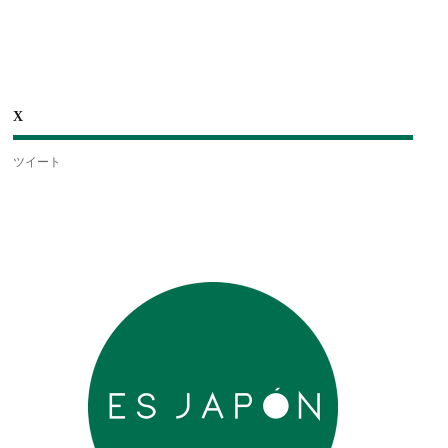
X
ツイート