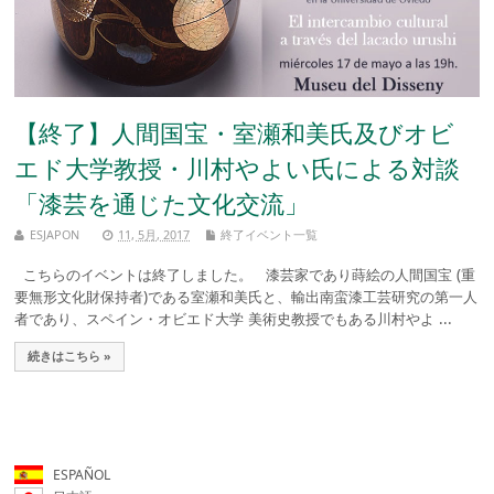
【終了】人間国宝・室瀬和美氏及びオビ
エド大学教授・川村やよい氏による対談
「漆芸を通じた文化交流」
ESJAPON
11, 5月, 2017
終了イベント一覧
こちらのイベントは終了しました。 漆芸家であり蒔絵の人間国宝 (重
要無形文化財保持者)である室瀬和美氏と、輸出南蛮漆工芸研究の第一人
者であり、スペイン・オビエド大学 美術史教授でもある川村やよ ...
続きはこちら »
ESPAÑOL