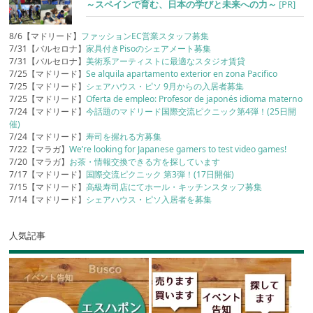
～スペインで育む、日本の学びと未来への力～
[PR]
8/6【マドリード】
ファッションEC営業スタッフ募集
7/31【バルセロナ】
家具付きPisoのシェアメート募集
7/31【バルセロナ】
美術系アーティストに最適なスタジオ賃貸
7/25【マドリード】
Se alquila apartamento exterior en zona Pacifico
7/25【マドリード】
シェアハウス・ピソ 9月からの入居者募集
7/25【マドリード】
Oferta de empleo: Profesor de japonés idioma materno
7/24【マドリード】
今話題のマドリード国際交流ピクニック第4弾！(25日開
催)
7/24【マドリード】
寿司を握れる方募集
7/22【マラガ】
We’re looking for Japanese gamers to test video games!
7/20【マラガ】
お茶・情報交換できる方を探しています
7/17【マドリード】
国際交流ピクニック 第3弾！(17日開催)
7/15【マドリード】
高級寿司店にてホール・キッチンスタッフ募集
7/14【マドリード】
シェアハウス・ピソ入居者を募集
人気記事