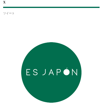
X
ツイート