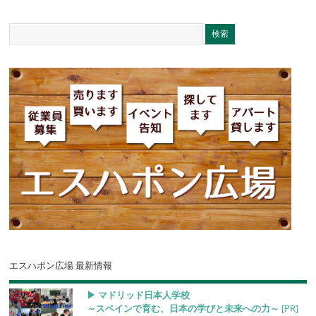
エスハポン広場 最新情報
▶︎ マドリッド日本人学校
～スペインで育む、日本の学びと未来への力～
[PR]