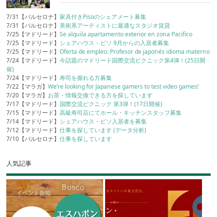
7/31【バルセロナ】
家具付きPisoのシェアメート募集
7/31【バルセロナ】
美術系アーティストに最適なスタジオ賃貸
7/25【マドリード】
Se alquila apartamento exterior en zona Pacifico
7/25【マドリード】
シェアハウス・ピソ 9月からの入居者募集
7/25【マドリード】
Oferta de empleo: Profesor de japonés idioma materno
7/24【マドリード】
今話題のマドリード国際交流ピクニック第4弾！(25日開
催)
7/24【マドリード】
寿司を握れる方募集
7/22【マラガ】
We’re looking for Japanese gamers to test video games!
7/20【マラガ】
お茶・情報交換できる方を探しています
7/17【マドリード】
国際交流ピクニック 第3弾！(17日開催)
7/15【マドリード】
高級寿司店にてホール・キッチンスタッフ募集
7/14【マドリード】
シェアハウス・ピソ入居者を募集
7/12【マドリード】
仕事を探しています (データ分析)
7/10【バルセロナ】
仕事を探しています
人気記事