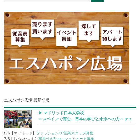
エスハポン広場 最新情報
▶︎ マドリッド日本人学校
～スペインで育む、日本の学びと未来への力～
[PR]
8/6【マドリード】
ファッションEC営業スタッフ募集
7/31【バルセロナ】
家具付きPisoのシェアメート募集