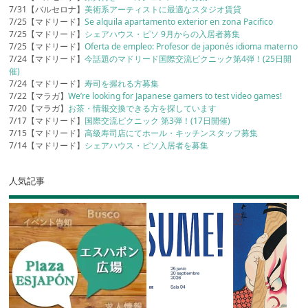
7/31【バルセロナ】
美術系アーティストに最適なスタジオ賃貸
7/25【マドリード】
Se alquila apartamento exterior en zona Pacifico
7/25【マドリード】
シェアハウス・ピソ 9月からの入居者募集
7/25【マドリード】
Oferta de empleo: Profesor de japonés idioma materno
7/24【マドリード】
今話題のマドリード国際交流ピクニック第4弾！(25日開
催)
7/24【マドリード】
寿司を握れる方募集
7/22【マラガ】
We’re looking for Japanese gamers to test video games!
7/20【マラガ】
お茶・情報交換できる方を探しています
7/17【マドリード】
国際交流ピクニック 第3弾！(17日開催)
7/15【マドリード】
高級寿司店にてホール・キッチンスタッフ募集
7/14【マドリード】
シェアハウス・ピソ入居者を募集
人気記事