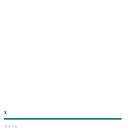
X
ツイート