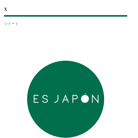
X
ツイート