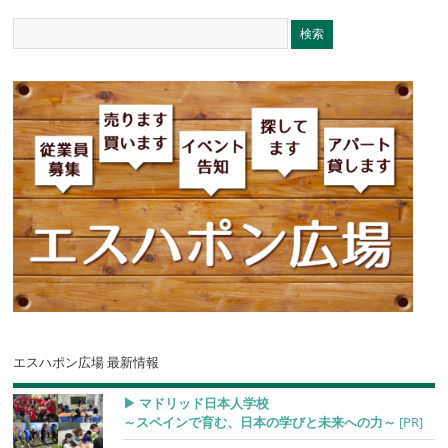
エスハポン広場 最新情報
▶︎ マドリッド日本人学校
～スペインで育む、日本の学びと未来への力～
[PR]