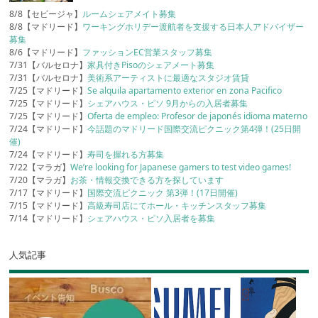
8/8【セビージャ】
ルームシェアメイト募集
8/8【マドリード】
ワーキングホリデー渡航者を支援する日本人アドバイザー
募集
8/6【マドリード】
ファッションEC営業スタッフ募集
7/31【バルセロナ】
家具付きPisoのシェアメート募集
7/31【バルセロナ】
美術系アーティストに最適なスタジオ賃貸
7/25【マドリード】
Se alquila apartamento exterior en zona Pacifico
7/25【マドリード】
シェアハウス・ピソ 9月からの入居者募集
7/25【マドリード】
Oferta de empleo: Profesor de japonés idioma materno
7/24【マドリード】
今話題のマドリード国際交流ピクニック第4弾！(25日開
催)
7/24【マドリード】
寿司を握れる方募集
7/22【マラガ】
We’re looking for Japanese gamers to test video games!
7/20【マラガ】
お茶・情報交換できる方を探しています
7/17【マドリード】
国際交流ピクニック 第3弾！(17日開催)
7/15【マドリード】
高級寿司店にてホール・キッチンスタッフ募集
7/14【マドリード】
シェアハウス・ピソ入居者を募集
人気記事