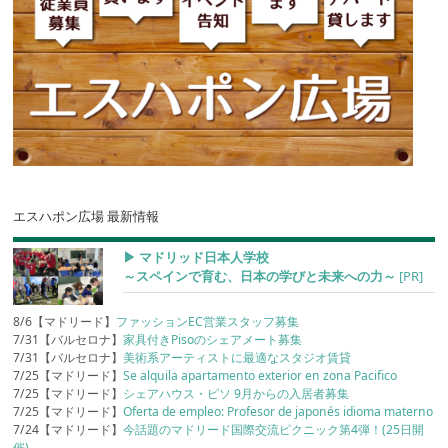
エスハポン広場 最新情報
▶︎ マドリッド日本人学校
～スペインで育む、日本の学びと未来への力～
[PR]
8/6【マドリード】
ファッションEC営業スタッフ募集
7/31【バルセロナ】
家具付きPisoのシェアメート募集
7/31【バルセロナ】
美術系アーティストに最適なスタジオ賃貸
7/25【マドリード】
Se alquila apartamento exterior en zona Pacifico
7/25【マドリード】
シェアハウス・ピソ 9月からの入居者募集
7/25【マドリード】
Oferta de empleo: Profesor de japonés idioma materno
7/24【マドリード】
今話題のマドリード国際交流ピクニック第4弾！(25日開
催)