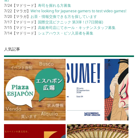
7/24【マドリード】
寿司を握れる方募集
7/22【マラガ】
We’re looking for Japanese gamers to test video games!
7/20【マラガ】
お茶・情報交換できる方を探しています
7/17【マドリード】
国際交流ピクニック 第3弾！(17日開催)
7/15【マドリード】
高級寿司店にてホール・キッチンスタッフ募集
7/14【マドリード】
シェアハウス・ピソ入居者を募集
人気記事