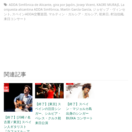
ADDA Simfònica de Alicante
,
gira por Japón
,
Josep Vicent
,
KAORI MURAJI
,
La
orquesta alicantina ADDA Simfònica
,
Martín García García
,
ジョゼップ・ヴィンセ
ント
,
スペインADDA交響楽団
,
マルティン・ガルシア・ガルシア
,
初来日
,
村治佳織
,
来日コンサート
関連記事
【終了】[東京] ス
【終了】スペイ
ペインの注目シン
ン・マジョルカ島
ガー、シルビア・
出身のシンガー
【終了】[川崎 / 名
ペレス・クルス初
BUIKA コンサート
古屋 / 東京] スペイ
来日公演
ン人ギタリスト
『ラファエル・ア