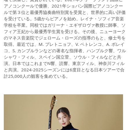
アノコンクールで優勝、2021年ショパン国際ピアノコンクー
ルで第３位と最優秀協奏曲特別賞を受賞と、世界的に高い評価
を受けている。5歳からピアノを始め、レイナ・ソフィア音楽
学校を卒業。同校ではガリーナ・エギザロヴァ教授に師事、ソ
フィア王妃から最優秀学生賞を受ける。その後、ニューヨーク
のマネス音楽院でジェローム・ローズの指導のもと、修士号を
取得。最近では、M. プレトニョフ、V. ペトレンコ、A. ボレイ
コ、S. カンブルランなどの著名な指揮者、ハンブルク響、ワル
シャワ・フィル、スペイン国立菅、ソウル・フィルなどと共
演。日本ではこれまでN響、読響、東京フィル、神奈川フィル
と共演。2024-2025シーズンには6度目となる日本ツアーで合
計25,000人の観客を集めている。