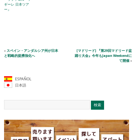
ギーレ 日本ツア
ー』
«
スペイン・アンダルシア州が日本
[マドリード] 『第29回マドリード盆
と戦略的提携強化へ
踊り大会』今年もJapan Weekendに
て開催
»
ESPAÑOL
日本語