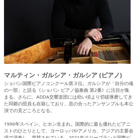
マルティン・ガルシア・ガルシア (ピアノ)
ショパン国際ピアノコンクール第３位。ガルシアが「自分の魂
の一部」と語る《ショパン ピアノ協奏曲 第2番》に注目が集
まる。さらに、ADDA交響楽団には幼い頃より切磋琢磨してき
た同郷の団員も在籍しており、息の合ったアンサンブルも本公
演での見どころとなる。
1996年スペイン、ヒホン生まれ。国際的に最も優れたピアニ
ストのひとりとして、ヨーロッパやアメリカ、アジアの主要会
場で演奏し、賞賛されている。2021年クリーブランド国際ピ