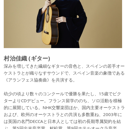
村治佳織 (ギター)
深みを増してきた繊細なギターの音色と、スペインの若手オー
ケストラとが織りなすサウンドで、スペイン音楽の象徴である
《アランフェス協奏曲》を共演する。
幼少の頃より数々のコンクールで優勝を果たし、15歳でビク
ターよりCDデビュー。フランス留学ののち、ソロ活動を積極
的に展開している。NHK交響楽団ほか、国内主要オーケストラ
および、欧州のオーケストラとの共演も多数重ね、2003年に
は英国の名門DECCAと日本人としては初の長期専属契約を結
ぶ。第5回出光音楽賞、村松賞、第9回ホテルオークラ音楽