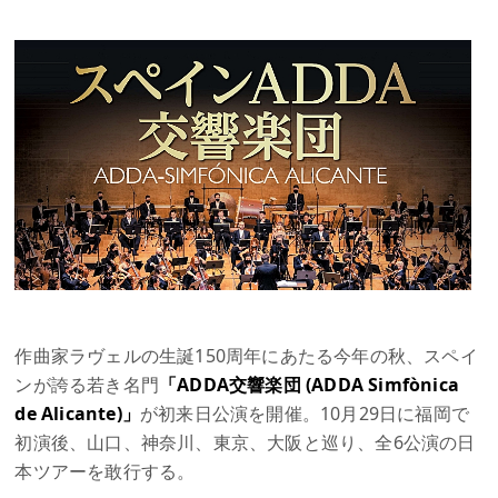
作曲家ラヴェルの生誕150周年にあたる今年の秋、スペイ
ンが誇る若き名門
「ADDA交響楽団 (ADDA Simfònica
de Alicante)」
が初来日公演を開催。10月29日に福岡で
初演後、山口、神奈川、東京、大阪と巡り、全6公演の日
本ツアーを敢行する。