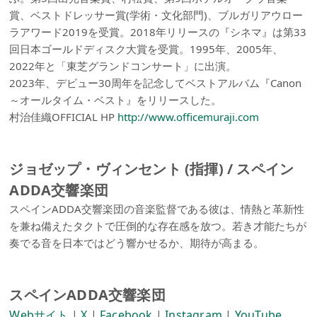
賞、ベストドレッサー賞(学術・文化部門)、ブルガリアウロー
ラアワード2019を受賞。2018年リリースの『シネマ』は第33
回日本ゴールドディスク大賞を受賞。1995年、2005年、
2022年と「東芝グランドコンサート」に出演。
2023年、デビュー30周年を記念してベストアルバム『Canon
～オールタイム・ベスト』をリリースした。
村治佳織OFFICIAL HP
http://www.officemuraji.com
ジョゼップ・ヴィンセント (指揮) / スペイン
ADDA交響楽団
スペインADDA交響楽団の音楽監督である彼は、情熱と革新性
を兼ね備えたタクトで圧倒的な存在感を放つ。若き才能たちが
奏でる音を日本ではどう響かせるか、期待が高まる。
スペインADDA交響楽団
Webサイト
|
X
|
Facebook
|
Instagram
|
YouTube