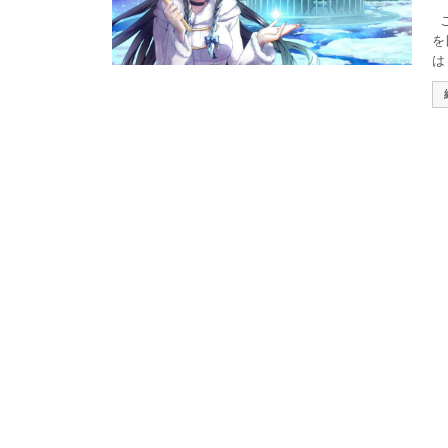
こ
を
は