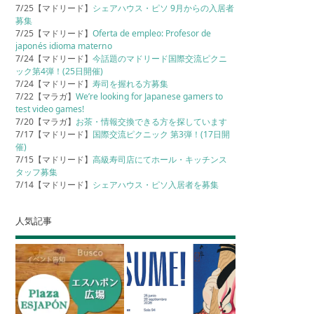
7/25【マドリード】
シェアハウス・ピソ 9月からの入居者
募集
7/25【マドリード】
Oferta de empleo: Profesor de
japonés idioma materno
7/24【マドリード】
今話題のマドリード国際交流ピクニ
ック第4弾！(25日開催)
7/24【マドリード】
寿司を握れる方募集
7/22【マラガ】
We’re looking for Japanese gamers to
test video games!
7/20【マラガ】
お茶・情報交換できる方を探しています
7/17【マドリード】
国際交流ピクニック 第3弾！(17日開
催)
7/15【マドリード】
高級寿司店にてホール・キッチンス
タッフ募集
7/14【マドリード】
シェアハウス・ピソ入居者を募集
人気記事