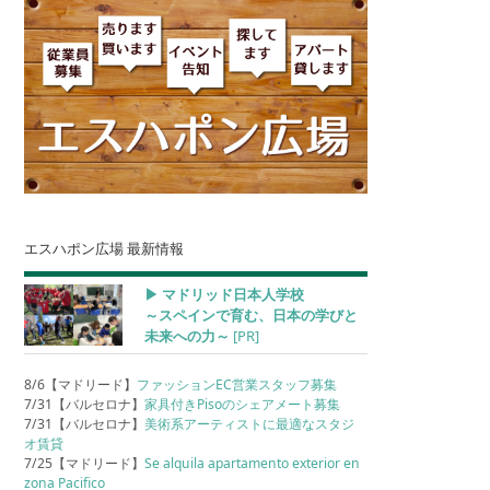
エスハポン広場 最新情報
▶︎ マドリッド日本人学校
～スペインで育む、日本の学びと
未来への力～
[PR]
8/6【マドリード】
ファッションEC営業スタッフ募集
7/31【バルセロナ】
家具付きPisoのシェアメート募集
7/31【バルセロナ】
美術系アーティストに最適なスタジ
オ賃貸
7/25【マドリード】
Se alquila apartamento exterior en
zona Pacifico