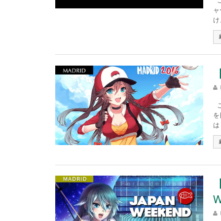
こ
ャ
け
【
こ
を
は
W