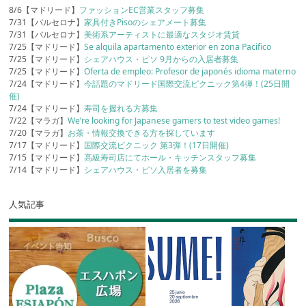
8/6【マドリード】
ファッションEC営業スタッフ募集
7/31【バルセロナ】
家具付きPisoのシェアメート募集
7/31【バルセロナ】
美術系アーティストに最適なスタジオ賃貸
7/25【マドリード】
Se alquila apartamento exterior en zona Pacifico
7/25【マドリード】
シェアハウス・ピソ 9月からの入居者募集
7/25【マドリード】
Oferta de empleo: Profesor de japonés idioma materno
7/24【マドリード】
今話題のマドリード国際交流ピクニック第4弾！(25日開
催)
7/24【マドリード】
寿司を握れる方募集
7/22【マラガ】
We’re looking for Japanese gamers to test video games!
7/20【マラガ】
お茶・情報交換できる方を探しています
7/17【マドリード】
国際交流ピクニック 第3弾！(17日開催)
7/15【マドリード】
高級寿司店にてホール・キッチンスタッフ募集
7/14【マドリード】
シェアハウス・ピソ入居者を募集
人気記事