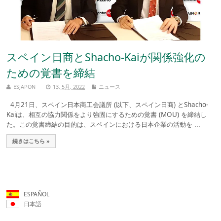
スペイン日商とShacho-Kaiが関係強化の
ための覚書を締結
ESJAPON
13, 5月, 2022
ニュース
4月21日、スペイン日本商工会議所 (以下、スペイン日商) とShacho-
Kaiは、相互の協力関係をより強固にするための覚書 (MOU) を締結し
た。この覚書締結の目的は、スペインにおける日本企業の活動を ...
続きはこちら »
ESPAÑOL
日本語