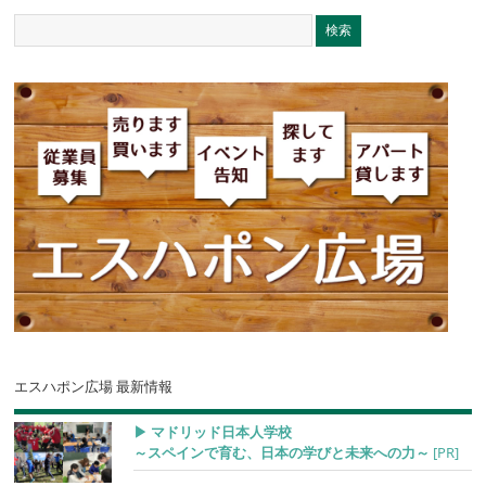
エスハポン広場 最新情報
▶︎ マドリッド日本人学校
～スペインで育む、日本の学びと未来への力～
[PR]