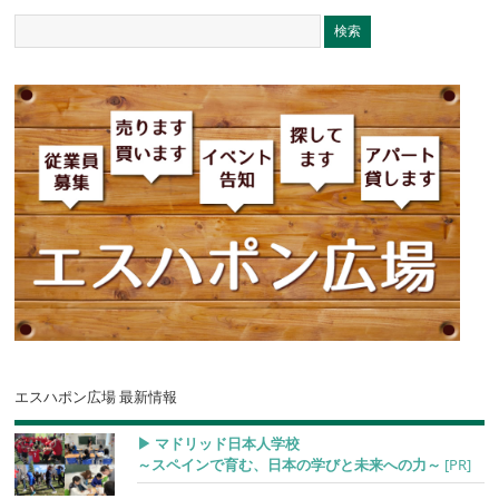
エスハポン広場 最新情報
▶︎ マドリッド日本人学校
～スペインで育む、日本の学びと未来への力～
[PR]