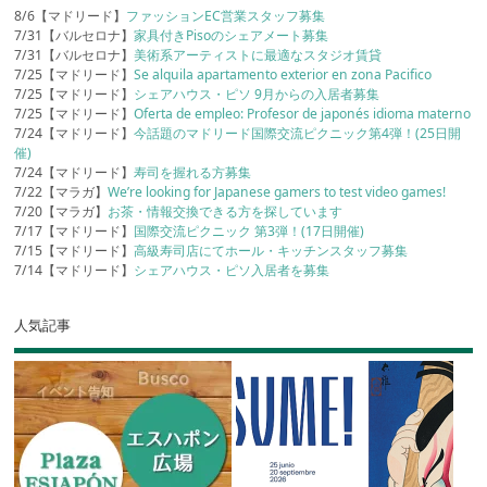
8/6【マドリード】
ファッションEC営業スタッフ募集
7/31【バルセロナ】
家具付きPisoのシェアメート募集
7/31【バルセロナ】
美術系アーティストに最適なスタジオ賃貸
7/25【マドリード】
Se alquila apartamento exterior en zona Pacifico
7/25【マドリード】
シェアハウス・ピソ 9月からの入居者募集
7/25【マドリード】
Oferta de empleo: Profesor de japonés idioma materno
7/24【マドリード】
今話題のマドリード国際交流ピクニック第4弾！(25日開
催)
7/24【マドリード】
寿司を握れる方募集
7/22【マラガ】
We’re looking for Japanese gamers to test video games!
7/20【マラガ】
お茶・情報交換できる方を探しています
7/17【マドリード】
国際交流ピクニック 第3弾！(17日開催)
7/15【マドリード】
高級寿司店にてホール・キッチンスタッフ募集
7/14【マドリード】
シェアハウス・ピソ入居者を募集
人気記事