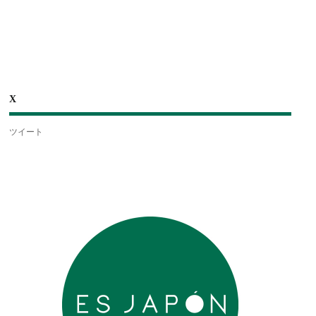
X
ツイート