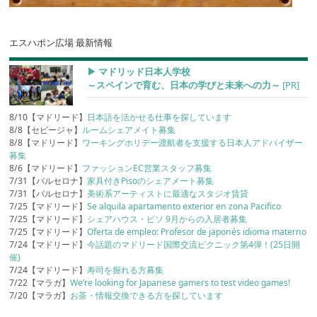
エスハポン広場 最新情報
▶︎ マドリッド日本人学校
～スペインで育む、日本の学びと未来への力～
[PR]
8/10【マドリード】
日本語を活かせる仕事を探しています
8/8【セビージャ】
ルームシェアメイト募集
8/8【マドリード】
ワーキングホリデー渡航者を支援する日本人アドバイザー
募集
8/6【マドリード】
ファッションEC営業スタッフ募集
7/31【バルセロナ】
家具付きPisoのシェアメート募集
7/31【バルセロナ】
美術系アーティストに最適なスタジオ賃貸
7/25【マドリード】
Se alquila apartamento exterior en zona Pacifico
7/25【マドリード】
シェアハウス・ピソ 9月からの入居者募集
7/25【マドリード】
Oferta de empleo: Profesor de japonés idioma materno
7/24【マドリード】
今話題のマドリード国際交流ピクニック第4弾！(25日開
催)
7/24【マドリード】
寿司を握れる方募集
7/22【マラガ】
We’re looking for Japanese gamers to test video games!
7/20【マラガ】
お茶・情報交換できる方を探しています