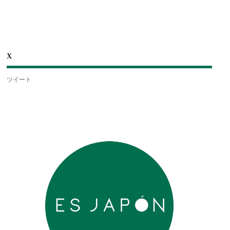
X
ツイート