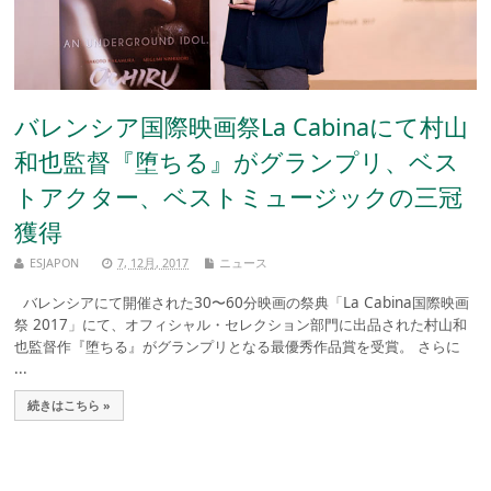
バレンシア国際映画祭La Cabinaにて村山
和也監督『堕ちる』がグランプリ、ベス
トアクター、ベストミュージックの三冠
獲得
ESJAPON
7, 12月, 2017
ニュース
バレンシアにて開催された30〜60分映画の祭典「La Cabina国際映画
祭 2017」にて、オフィシャル・セレクション部門に出品された村山和
也監督作『堕ちる』がグランプリとなる最優秀作品賞を受賞。 さらに
...
続きはこちら »