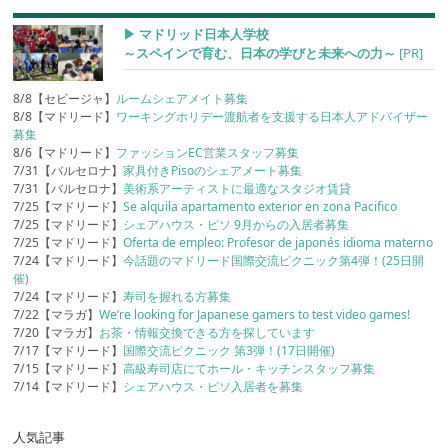
▶︎ マドリッド日本人学校
～スペインで育む、日本の学びと未来への力～
[PR]
8/8【セビージャ】
ルームシェアメイト募集
8/8【マドリード】
ワーキングホリデー渡航者を支援する日本人アドバイザー
募集
8/6【マドリード】
ファッションEC営業スタッフ募集
7/31【バルセロナ】
家具付きPisoのシェアメート募集
7/31【バルセロナ】
美術系アーティストに最適なスタジオ賃貸
7/25【マドリード】
Se alquila apartamento exterior en zona Pacifico
7/25【マドリード】
シェアハウス・ピソ 9月からの入居者募集
7/25【マドリード】
Oferta de empleo: Profesor de japonés idioma materno
7/24【マドリード】
今話題のマドリード国際交流ピクニック第4弾！(25日開
催)
7/24【マドリード】
寿司を握れる方募集
7/22【マラガ】
We’re looking for Japanese gamers to test video games!
7/20【マラガ】
お茶・情報交換できる方を探しています
7/17【マドリード】
国際交流ピクニック 第3弾！(17日開催)
7/15【マドリード】
高級寿司店にてホール・キッチンスタッフ募集
7/14【マドリード】
シェアハウス・ピソ入居者を募集
人気記事