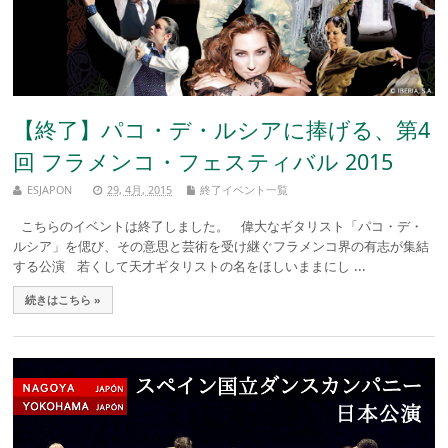
【終了】パコ・デ・ルシアに捧げる、第4
回 フラメンコ・フェスティバル 2015
ESJAPON
29, 4月, 2015
終了イベント一覧
こちらのイベントは終了しました。 偉大なギタリスト「パコ・デ・
ルシア」を偲び、その意思と芸術を受け継ぐフラメンコ界の有志が集結
する公演 若くして天才ギタリストの名をほしいままにし ...
続きはこちら »