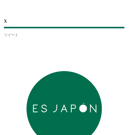
X
ツイート