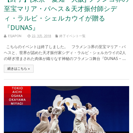
至宝マリア・パヘス＆天才振付師シデ
ィ・ラルビ・シェルカウイが贈る
『DUNAS』
ESJAPON
22, 3月, 2018
終了イベント一覧
こちらのイベントは終了しました。 フラメンコ界の至宝マリア・パ
ヘスと、世界が認めた天才振付家シディ・ラルビ・シェルカウイの2人
の研ぎ澄まされた肉体が織りなす神秘のフラメンコ舞台『DUNAS – ...
続きはこちら »