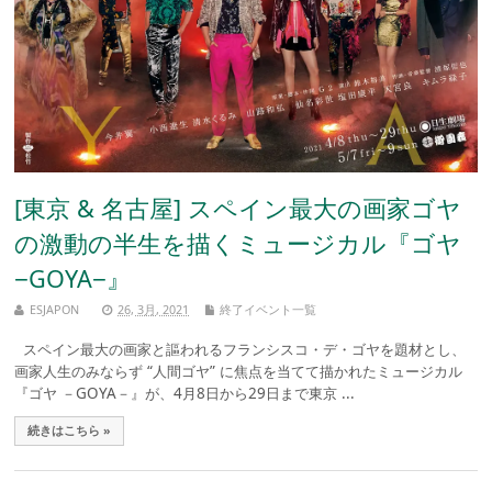
[東京 & 名古屋] スペイン最大の画家ゴヤ
の激動の半生を描くミュージカル『ゴヤ
−GOYA−』
ESJAPON
26, 3月, 2021
終了イベント一覧
スペイン最大の画家と謳われるフランシスコ・デ・ゴヤを題材とし、
画家人生のみならず “人間ゴヤ” に焦点を当てて描かれたミュージカル
『ゴヤ －GOYA－』が、4月8日から29日まで東京 ...
続きはこちら »