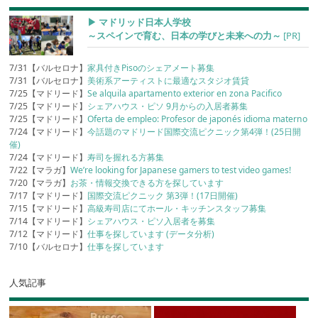
▶︎ マドリッド日本人学校
～スペインで育む、日本の学びと未来への力～
[PR]
7/31【バルセロナ】
家具付きPisoのシェアメート募集
7/31【バルセロナ】
美術系アーティストに最適なスタジオ賃貸
7/25【マドリード】
Se alquila apartamento exterior en zona Pacifico
7/25【マドリード】
シェアハウス・ピソ 9月からの入居者募集
7/25【マドリード】
Oferta de empleo: Profesor de japonés idioma materno
7/24【マドリード】
今話題のマドリード国際交流ピクニック第4弾！(25日開
催)
7/24【マドリード】
寿司を握れる方募集
7/22【マラガ】
We’re looking for Japanese gamers to test video games!
7/20【マラガ】
お茶・情報交換できる方を探しています
7/17【マドリード】
国際交流ピクニック 第3弾！(17日開催)
7/15【マドリード】
高級寿司店にてホール・キッチンスタッフ募集
7/14【マドリード】
シェアハウス・ピソ入居者を募集
7/12【マドリード】
仕事を探しています (データ分析)
7/10【バルセロナ】
仕事を探しています
人気記事