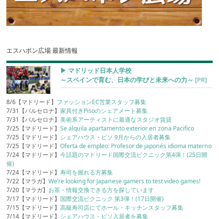
エスハポン広場 最新情報
▶︎ マドリッド日本人学校
～スペインで育む、日本の学びと未来への力～
[PR]
8/6【マドリード】
ファッションEC営業スタッフ募集
7/31【バルセロナ】
家具付きPisoのシェアメート募集
7/31【バルセロナ】
美術系アーティストに最適なスタジオ賃貸
7/25【マドリード】
Se alquila apartamento exterior en zona Pacifico
7/25【マドリード】
シェアハウス・ピソ 9月からの入居者募集
7/25【マドリード】
Oferta de empleo: Profesor de japonés idioma materno
7/24【マドリード】
今話題のマドリード国際交流ピクニック第4弾！(25日開
催)
7/24【マドリード】
寿司を握れる方募集
7/22【マラガ】
We’re looking for Japanese gamers to test video games!
7/20【マラガ】
お茶・情報交換できる方を探しています
7/17【マドリード】
国際交流ピクニック 第3弾！(17日開催)
7/15【マドリード】
高級寿司店にてホール・キッチンスタッフ募集
7/14【マドリード】
シェアハウス・ピソ入居者を募集