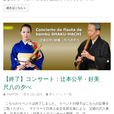
続きはこちら »
【終了】コンサート：辻本公平・好美
尺八の夕べ
ESJAPON
9, 7月, 2014
終了イベント一覧
こちらのイベントは終了しました。 イベントの様子はこちらの記事を
ご覧ください。 マドリード日本人会文化部主催により、父娘の尺八奏
者、辻本公平さん・好美さんのコンサート開催 父、辻 ...